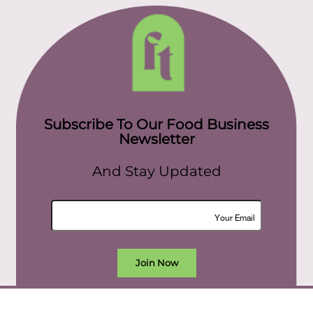
Subscribe To Our Food Business
Newsletter
And Stay Updated
Join Now
All rights reserved. food today eg © 2022