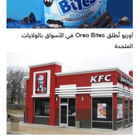
أوريو تُطلق Oreo Bites في الأسواق بالولايات
المتحدة