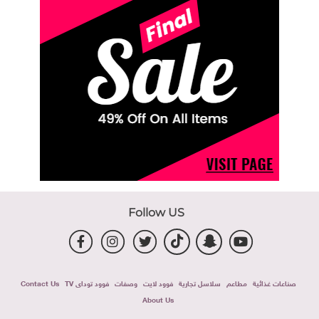
Follow US
صناعات غذائية
مطاعم
سلاسل تجارية
فوود لايت
وصفات
فوود توداى TV
Contact Us
About Us