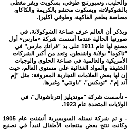
والحليب، وسبورتنج طوفي، بسكويت ويفر مغطى
بالشوكولاتة، وبسكوت محشو بالكريمة والكاكاو،
مصاصة بطعم الفاكهة، وطوفي اكلير).
ويذكر أن العالم عرف صناعة الشوكولاتة، في
صورتها الحالية عندما أسست شركة «مارس» أول
مصنع لها عام 1911 على يد "فرانك مارس" في
"تاكوما" بولاية واشنطن، وتعد من أكبر الشركات
الأمريكية والعالمية في صناعة الحلوى والوجبات
الخفيفة والمواد الغذائية على مستوى العالم، حيث
إن لها بعض العلامات التجارية المعروفة: مثل "إم
آند إم"، "تويكس"، "باونتي" وغيرها.
- تأسست شركة "مونديليز إنترناشونال"، في
الولايات المتحدة عام 1923.
- و ثم شركة نستله السويسرية أنشئت عام 1905
وكانت تنتج بعض منتجات الأطفال لتبدأ في تصنيع