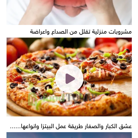
مشروبات منزلية تقلل من الصداع واعراضة
عشق الكبار والصغار طريقة عمل البيتزا وانواعها......