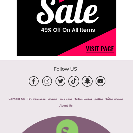
Follow US
صناعات غذائية
مطاعم
سلاسل تجارية
فوود لايت
وصفات
فوود توداى TV
Contact Us
About Us