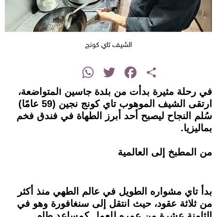
الشيف تاي كونج
instagram
WhatsApp
Twitter
Facebook
Share
في رحلة مثيرة بدأت من بلدة جاسين المتواضعة،
ارتقى الشيف الموهوب تاي كونج نجين (59 عامًا)
سُلم النجاح ليصبح أحد أبرز الطهاة في فندق فخم
بماليزيا.
من المطبخ إلى العالمية
بدأ تاي مشواره الطويل في عالم الطهي منذ أكثر
من ثلاثة عقود، حيث انتقل إلى سنغافورة وهو في
الثامنة عشرة من عمره للعمل كمساعد طاه.