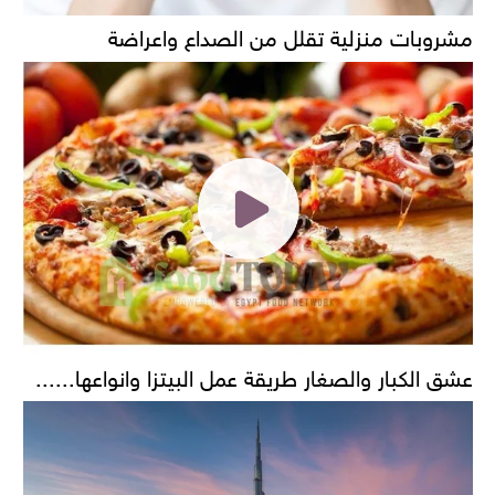
مشروبات منزلية تقلل من الصداع واعراضة
عشق الكبار والصغار طريقة عمل البيتزا وانواعها......