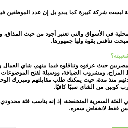
لية في الأسواق والتي تعتبر أجود من حيث المذاق، وا
بحت تنافس بقوة ولها جمهورها.
عبيته؟
صريين حيث عرفوه وتناقلوه فيما بينهم، شاي العمال وال
 المزاج، ومشروب الضيافة، ووسيلة لفتح الموضوعات ا
ادثهم منذ مدة، حيث يمكنك طلب مقابلتهم ومبررك الو
كوبين من الشاي سببًا كافيًا.
في الفئة السعرية المنخفضة، إذ إنه يناسب فئة محدود
 ليس فقط لانخفاض سعره.