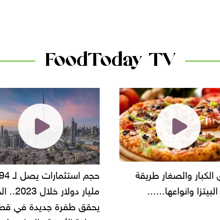
الأسواق.. وتساؤلات حول ت
دانون
FoodToday TV
حجم استثمارات يصل لـ 94
"أمن القاهرة" يضبط مالك
مليار دولار خلال 2023.. الخليج
شركة مطاعم استولى على
 طفرة جديدة في قطاع
أموال المواطنين بزعم توظ