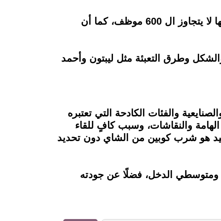
وعكس ما يظن الكثيرين إن شاي العروسة ليست شركة كبيرة كما يبدو بل إن عدد الموظفين فيها لا يتجاوز ال 600 موظف، كما أن
لشكل وطرق التعبئة مثل ليبتون وأحمد
صنايعية والفئات الكادحة التي تعتبره
لهامة والنقاشات، وسبب كافٍ للقاء
حيد هو شرب كوبين من الشاي دون تحديد
ي ومتوسطي الدخل، فضلًا عن جودته