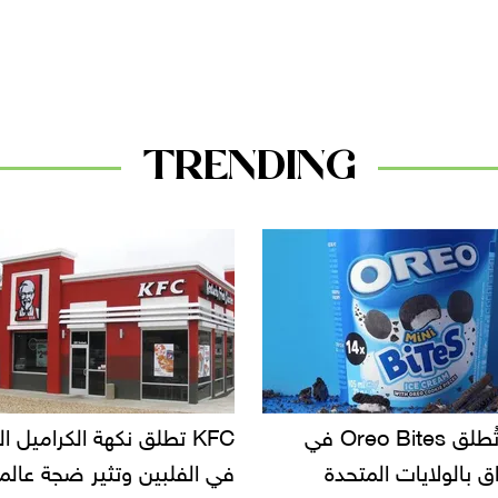
TRENDING
KF تطلق نكهة الكراميل المملح
دعوات للتحقيق في أسباب ت
لبين وتثير ضجة عالمية
سحب بعض ألبان الأطفال 