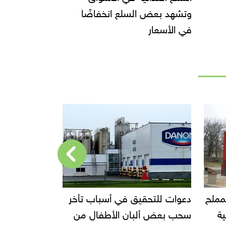
وتشهد بعض السلع انخفاضًا
في الأسعار
أخر
إحالة مالك محل إيتوال للمحاكمة
قفزة في صاد
من
الجنائية العاجلة
ا