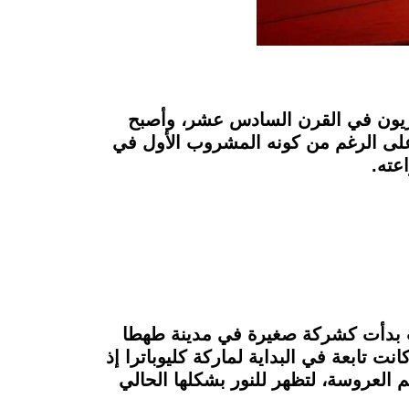
صريون في القرن السادس عشر، وأصبح
ر حوالي 85 ألف طن سنويًا من الشاي، وعلى الرغم من كونه المشروب الأول في
عته.
ة مملوكة لمجموعة أولاد بدوي، والتي تأسست قبل 50 عامًا، حيث بدأت كشركة صغيرة في مدينة طهطا
 تابعة في البداية لماركة كليوباترا إذ
 العروسة، لتظهر للنور بشكلها الحالي