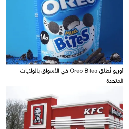
أوريو تُطلق Oreo Bites في الأسواق بالولايات
المتحدة