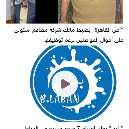
"أمن القاهرة" يضبط مالك شركة مطاعم استولى
على أموال المواطنين بزعم توظيفها
"بلبن" تعلن افتتاح 7 فروع جديدة في الساحل