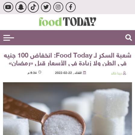
شعبة السكر لـ Food Today: انخفاض 100 جنيه
في الطن ولا زيادة في الأسعار قبل «رمضان»
دينا خالد
الثلاثاء , 22-02-2022
6:34 م