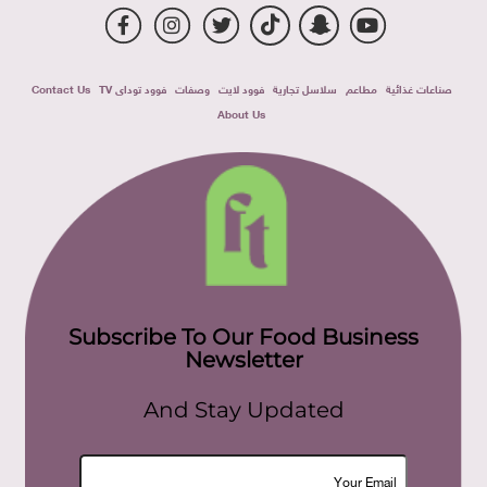
صناعات غذائية
مطاعم
سلاسل تجارية
فوود لايت
وصفات
فوود توداى TV
Contact Us
About Us
Subscribe To Our Food Business
Newsletter
And Stay Updated