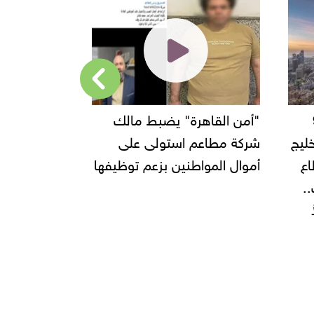
"أمن القاهرة" يضبط مالك
ليج
شركة مطاعم استولى على
جديدة في السا
أموال المواطنين بزعم توظيفها
ومرسى مطروح ا
لصيف 2025