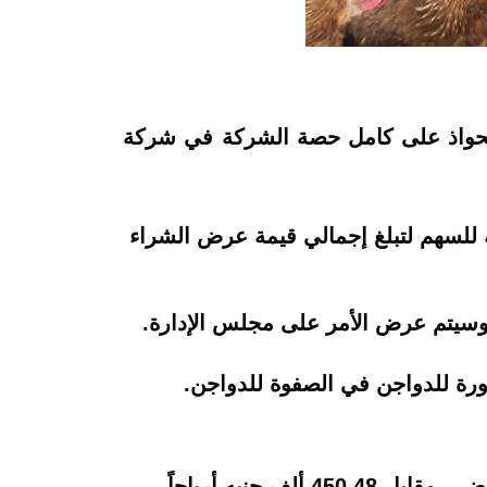
تحواذ على كامل حصة الشركة في شركة
ة أن العرض تضمن شراء حصة المنصورة للدواجن في "كوكو" بسعر 13.23 جنيه للسهم لتبلغ إجمالي قيمة عرض الشراء
وسيتم عرض الأمر على مجلس الإدارة.
رة للدواجن في الصفوة للدواجن.
وسجلت المنصورة للدواجن صافي ربح بلغ 5.43 مليون جنيه منذ بداية يناير حتى نهاية مارس الماضي، مقابل 450.48 ألف جنيه أرباحاً