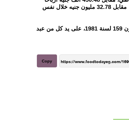
خلال نفس الفترة من العام الماضي، حيث ارتفعت إيراداتها لنحو 52.84 مليون جنيه بنهاية مارس، مقابل 32.78 مليون جنيه خلال نفس
وشركة المنصورة للدواجن شركة مساهمة مصرية، تأسست فى أول أبريل عام 1983 وفقاً للقانون 159 لسنة 1981، على يد كل من عبد
Copy