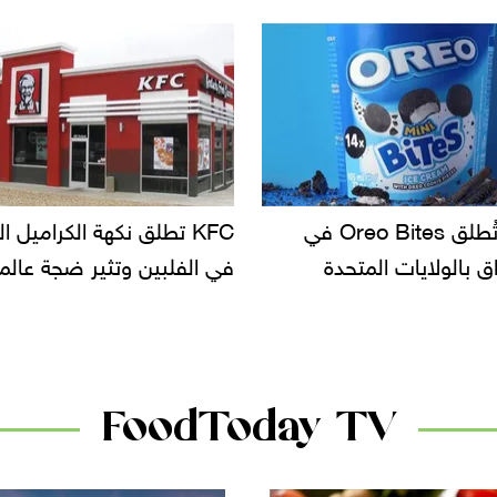
أوريو تُطلق Oreo Bites في
KFC تطلق نكهة الكراميل المملح
دع
ت المتحدة
في الفلبين وتثير ضجة عالمية
سح
ال
دا
FoodToday TV