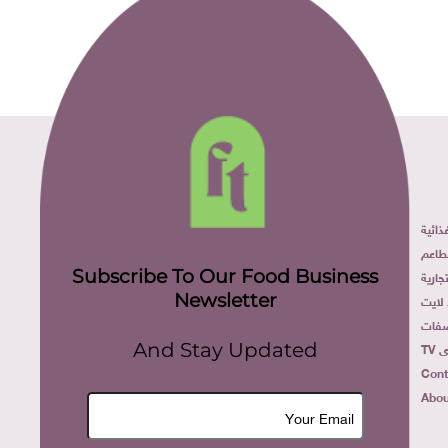
ائية
طاعم
Subscribe To Our Food Business
ارية
Newsletter
لايت
فات
TV
And Stay Updated
Cont
Abou