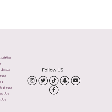
صناعات غذ
م
سلاسل تج
Follow US
فوود 
وص
فوود توداى 
act Us
t Us