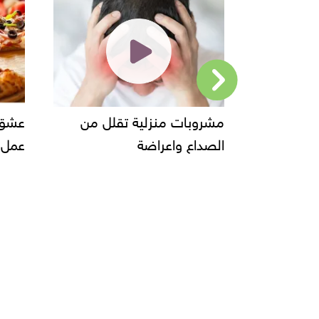
 الشام
مشروبات منزلية تقلل من
عشق الكب
ل
الصداع واعراضة
عمل البيت