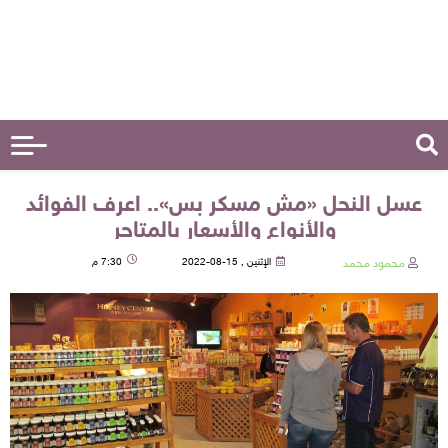
عسل النحل «مش مسكر بس».. اعرف الفوائد
والأنواع والأسعار بالمتاجر
محمود محمد
الإثنين , 15-08-2022
7:30 م