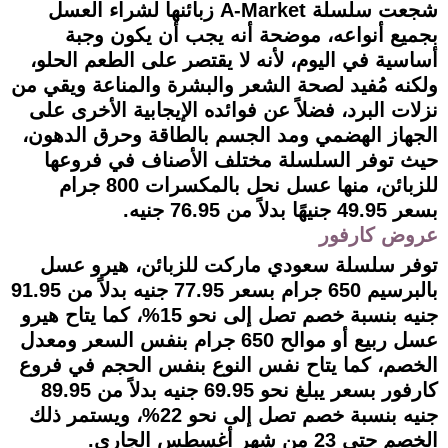
شجعت سلسلة A-Market زبائنها لشراء العسل
بجميع أنواعه، موضحة أنه يجب أن يكون وجبة
أساسية في اليوم، لأنه لا يقتصر على الطعم الحلو،
ولكنه مُفيد لصحة الشعر والبشرة والمناعة ويقي من
نزلات البرد، فضلاً عن فوائده الإيجابية الأخرى على
الجهاز الهضمي ومد الجسم بالطاقة وحرق الدهون،
حيث توفر السلسلة مختلف الأصناف في فروعها
للزبائن، منها عسل نحل بالمكسرات 800 جرام
بسعر 49.95 جنيهًا بدلاً من 76.95 جنيه.
عروض كارفور
توفر سلسلة سعودي ماركت للزبائن، هيرو عسل
بالبرسيم 650 جرام بسعر 77.95 جنيه بدلاً من 91.95
جنيه بنسبة خصم تصل إلى نحو 15%، كما يتاح هيرو
عسل ربيع أو موالح 650 جرام بنفس السعر ومعدل
الخصم، كما يتاح نفس النوع بنفس الحجم في فروع
كارفور بسعر يبلغ نحو 69.95 جنيه بدلاً من 89.95
جنيه بنسبة خصم تصل إلى نحو 22%، ويستمر ذلك
الخصم حتى 23 من شهر أغسطس الجاري.