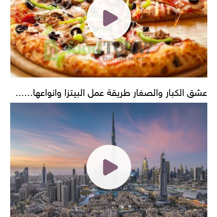
عشق الكبار والصغار طريقة عمل البيتزا وانواعها......