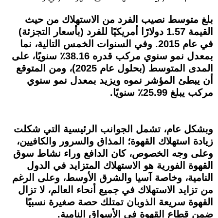
بلغ متوسط نصيب الفرد من الاستهلاك من حيث
القيمة 1.57 دولارًا أمريكيًا للفرد (بأسعار التجزئة)
في عام 2015. وفي السنوات الخمس التالية، نما
بمعدل نمو سنوي مركب قدره 38.16٪ سنويًا، على
المدى المتوسط (بحلول عام 2025)، ومن المتوقع
أن يبطئ المؤشر نموه ويزيد بمعدل نمو سنوي
مركب يبلغ 25.99٪ سنويًا.
وبشكل عام، تشمل الجوانب الرئيسية التي شكلت
زيادة استهلاك القهوة؛ المذاق والسرور والكافيين،
وعلى وجه الخصوص، كان الدافع وراء نشاط سوق
القهوة الفورية هو الاستهلاك المتزايد في الدول
النامية، وخاصة آسيا والشرق الأوسط، وعلى الرغم
من تزايد الاستهلاك في جميع أنحاء العالم، لا تزال
القهوة سريعة الذوبان تمتلك حصة صغيرة نسبيًا
ضمن قطاع القهوة في الأسواق النامية.