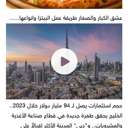
عشق الكبار والصغار طريقة عمل البيتزا وانواعها......
حجم استثمارات يصل لـ 94 مليار دولار خلال 2023..
الخليج يحقق طفرة جديدة في قطاع صناعة الأغذية
والمشروبات.. و"دبي" المدينة الأكثر إقبالاً على