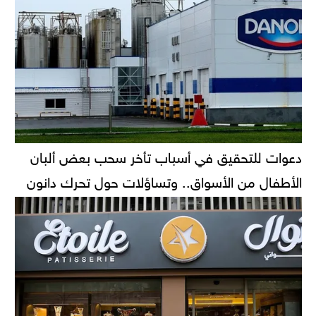
دعوات للتحقيق في أسباب تأخر سحب بعض ألبان
الأطفال من الأسواق.. وتساؤلات حول تحرك دانون