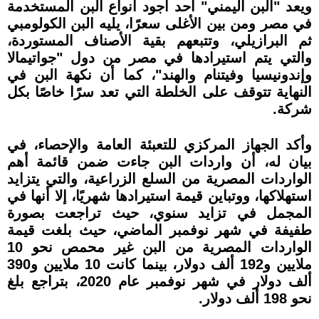
ويعد "البن اليمني" أحد أجود أنواع البن المستخدمة
في مصر ومن بين الأغلى سعرًا، يليه البن الكولومبي
ثم البرازيلي، وتتبعهم بقية الأصناف المستوردة،
والتي يتم استيرادها في مصر من دول "جواتيمالا
وإندونيسيا وفيتنام والهند"، كما أن نكهة البن في
النهاية تتوقف على الخلطة التي تعد سرًا خاصًا بكل
شركة.
وأكد الجهاز المركزي للتعبئة العامة والإحصاء، في
بيان له، أن واردات البن جاءت ضمن قائمة أهم
الواردات المصرية من السلع الزراعية، والتي يتزايد
استهلاكها، ووتباين قيمة استيرادها شهريًا، إلا أنها في
المجمل في تزايد سنوي، حيث تراجعت بصورة
طفيفة في شهر نوفمبر الماضي، حيث بلغت قيمة
الواردات المصرية من البن غير محمص نحو 10
ملايين و192 ألف دولار، بينما كانت 10 ملايين و390
ألف دولار في شهر نوفمبر عام 2020، بتراجع بلغ
نحو 198 ألف دولار.