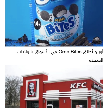
أوريو تُطلق Oreo Bites في الأسواق بالولايات
المتحدة