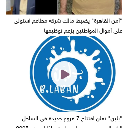
"أمن القاهرة" يضبط مالك شركة مطاعم استولى
على أموال المواطنين بزعم توظيفها
"بلبن" تعلن افتتاح 7 فروع جديدة في الساحل
الشمالي ومرسى مطروح استعدادًا لصيف 2025