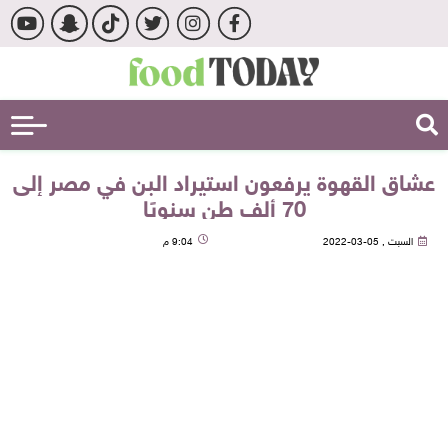
عشاق القهوة يرفعون استيراد البن في مصر إلى
70 ألف طن سنويًا
السبت , 05-03-2022
9:04 م