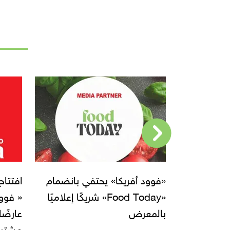
 يحتفي بانضمام
افتتاح الدورة السابعة لمعرض
«Food Today» شريكًا إعلاميًا
« فوود أفريكا» بمشاركة 730
عارضًا محليًا ودوليًا و500
مشتر عالمي الأسبوع المقبل