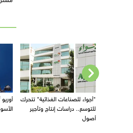
صناعات الغذائية" تتحرك
أوريو تُطلق Oreo Bites في
دراسات إنتاج وتأجير
الأسواق بالولايات المتحدة