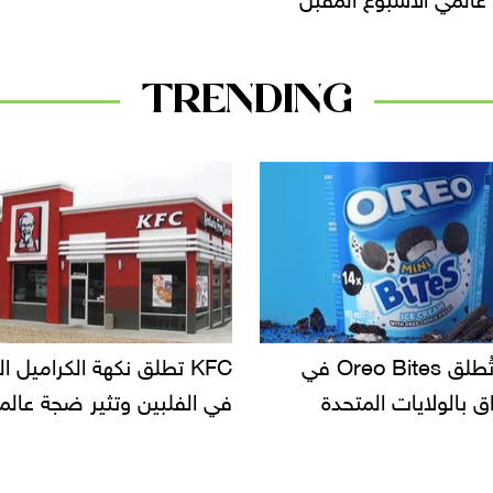
TRENDING
KFC تطلق نكهة الكراميل المملح
دعوات للتحقيق 
في الفلبين وتثير ضجة عالمية
سحب بعض ألبان
الأسواق.. وتسا
دانون