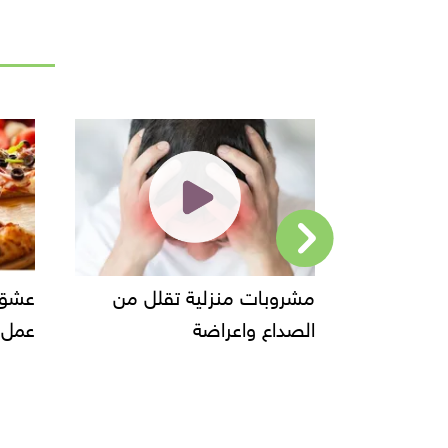
 منزلية تقلل من
عشق الكبار والصغار طريقة
واعراضة
عمل البيتزا وانواعها......