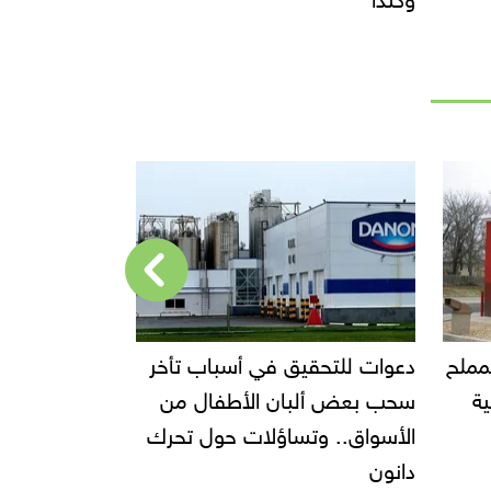
في أسباب تأخر
إحالة مالك محل إيتوال للمحاكمة
قف
 الأطفال من
الجنائية العاجلة
ؤلات حول تحرك
ال