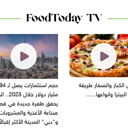
FoodToday TV
حجم استثمارات يصل لـ 94
"أمن القاهرة"
مليار دولار خلال 2023.. الخليج
شركة مطاعم ا
يحقق طفرة جديدة في قطاع
أموال المواطني
صناعة الأغذية والمشروبات..
و"دبي" المدينة الأكثر إقبالاً