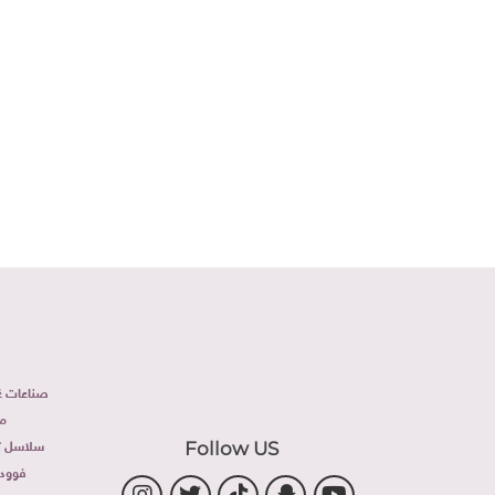
صناعات غذ
م
سلاسل تج
Follow US
فوود 