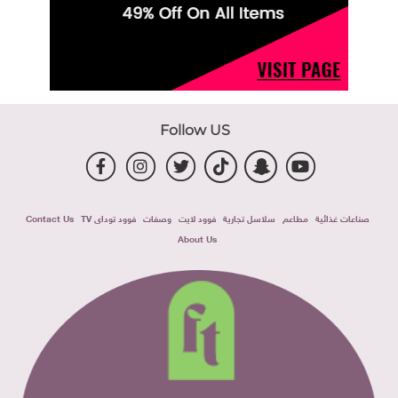
Follow US
صناعات غذائية
مطاعم
سلاسل تجارية
فوود لايت
وصفات
فوود توداى TV
Contact Us
About Us