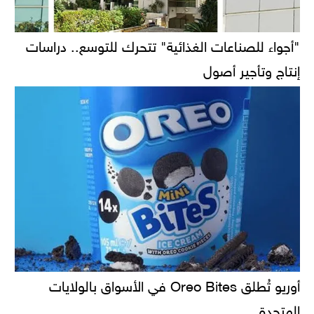
"أجواء للصناعات الغذائية" تتحرك للتوسع.. دراسات
إنتاج وتأجير أصول
أوريو تُطلق Oreo Bites في الأسواق بالولايات
المتحدة