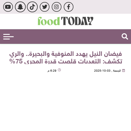
فيضان النيل يهدد المنوفية والبحيرة.. والري
تكشف: التعديات قلصت قدرة المجرى 75%
الجمعة , 03-10-2025
6:29 م