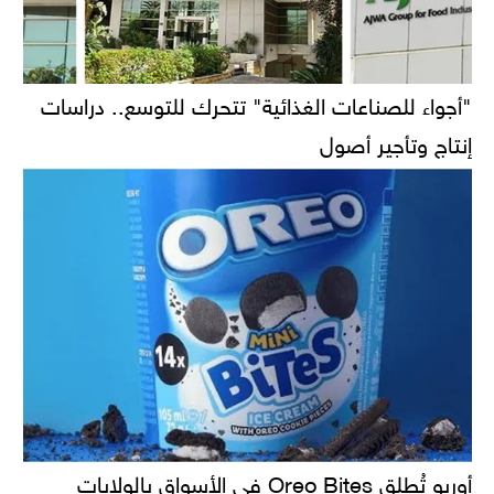
"أجواء للصناعات الغذائية" تتحرك للتوسع.. دراسات
إنتاج وتأجير أصول
أوريو تُطلق Oreo Bites في الأسواق بالولايات