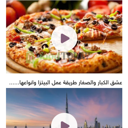
عشق الكبار والصغار طريقة عمل البيتزا وانواعها......