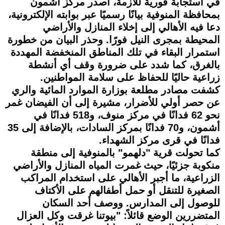
في استجابة فورية للأزمة، أصدر مركز أشمون
بمحافظة المنوفية بيانًا رسميًا عبر بوابته الإلكترونية،
دعا فيه الأهالي إلى إخلاء المنازل والأراضي
المحيطة بمجرى النيل فورًا. وحذر البيان من خطورة
استمرار البقاء في تلك المناطق المنخفضة المهددة
بالغرق، كما شدد على ضرورة وقف أي أنشطة
زراعية حاليًا للحفاظ على سلامة المواطنين.
كشفت مصادر مطلعة بوزارة الموارد المائية والري
عن حصر أولي للأضرار، مشيرة إلى أن الفيضان غمر
نحو 62 فدانًا في مركز منوف، و518 فدانًا في
أشمون، و70 فدانًا بمركز السادات، بالإضافة إلى 35
فدانًا في قرى مركز الشهداء.
كما تحولت قرية "دلهمو" بالمنوفية إلى منطقة
منكوبة جزئيًا، حيث غمرت المياه المنازل والأراضي
الزراعية، ما أجبر الأهالي على استخدام المراكب
الصغيرة للتنقل أو حمل أطفالهم على الأكتاف
للوصول إلى المدارس. ووصف أحد السكان
المتضررين الوضع قائلاً: "بيوتنا غرقت وكل العزال