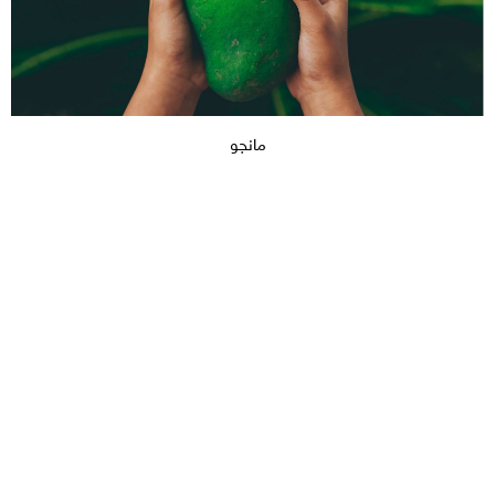
مانجو