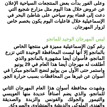
وعلى الفور بدأت بعض المنتجعات السياحية الإعلان
عن عروض خلال هذا اليوم مثل مزارع شجيع التي
دعت إلى قضاء يوم سياحي على شاطئ البحر في
الإسماعيلية خلال فاعليات اليوم يكون بخصم خاص
لزوار المهرجان.
ليس المهرجان الوحيد للمانجو
رغم كون الإسماعيلية مميزة في منتجها الخاص
بالمانجو إلا أنها ليست المحافظة الوحيدة التي تزرع
المانجو، فأسوان أيضا مشهورة بالمانجو والذي
أطلقت له مهرجان أيضا هذا العام في 29 يونيو
واستمر حتى الأول من يوليو لنضج المانجو مبكرا في
أسوان عن غيرها من المحافظات بسبب حرارة الجو.
وشهدت محافظة أسوان هذا العام المهرجان الثاني
للمانجو، والذي يضم أصنافاً عديدة منها العويسي
والتيمور والجولك والفونس والزبدة والصديقة
والهندي الملوكي والدبشة والمنشاوي والمبروكة.