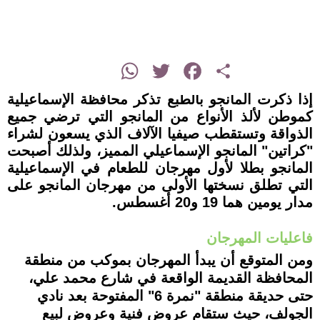
instagram
WhatsApp
Twitter
Facebook
Share
إذا ذكرت المانجو بالطبع تذكر محافظة الإسماعيلية
كموطن لألذ الأنواع من المانجو التي ترضي جميع
الذواقة وتستقطب صيفيا الآلاف الذي يسعون لشراء
"كراتين" المانجو الإسماعيلي المميز، ولذلك أصبحت
المانجو بطلا لأول مهرجان للطعام في الإسماعيلية
التي تطلق نسختها الأولى من مهرجان المانجو على
مدار يومين هما 19 و20 أغسطس.
فاعليات المهرجان
ومن المتوقع أن يبدأ المهرجان بموكب من منطقة
المحافظة القديمة الواقعة في شارع محمد علي،
حتى حديقة منطقة "نمرة 6" المفتوحة بعد نادي
الجولف، حيث ستقام عروض فنية وعروض لبيع