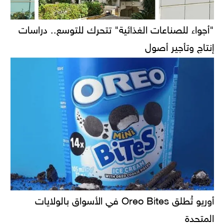
"أجواء للصناعات الغذائية" تتحرك للتوسع.. دراسات
إنتاج وتأجير أصول
أوريو تُطلق Oreo Bites في الأسواق بالولايات
المتحدة