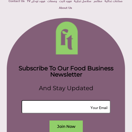
صناعات غذائية
مطاعم
سلاسل تجارية
فوود لايت
وصفات
فوود توداى TV
Contact Us
About Us
Subscribe To Our Food Business
Newsletter
And Stay Updated
Join Now