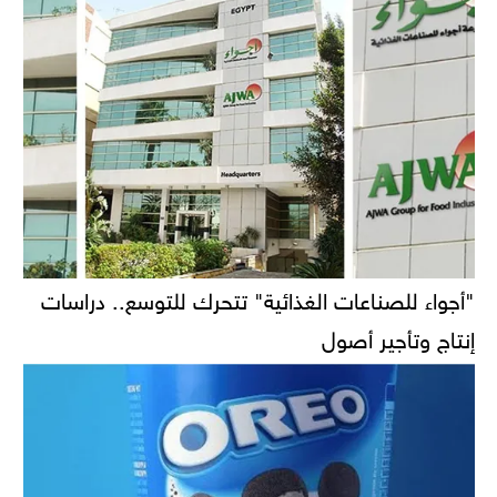
"أجواء للصناعات الغذائية" تتحرك للتوسع.. دراسات
إنتاج وتأجير أصول