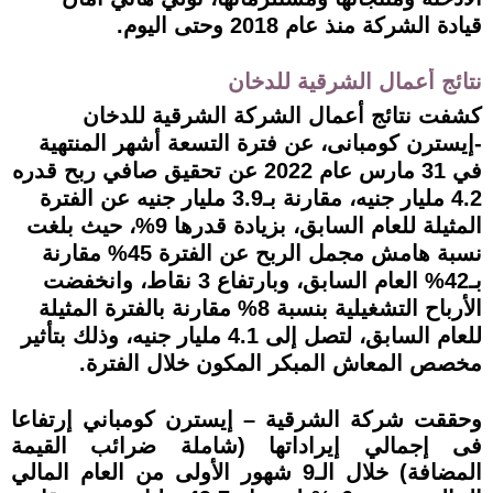
قيادة الشركة منذ عام 2018 وحتى اليوم.
نتائج أعمال الشرقية للدخان
كشفت نتائج أعمال الشركة الشرقية للدخان
-إيسترن كومبانى، عن فترة التسعة أشهر المنتهية
في 31 مارس عام 2022 عن تحقيق صافي ربح قدره
4.2 مليار جنيه، مقارنة بـ3.9 مليار جنيه عن الفترة
المثيلة للعام السابق، بزيادة قدرها 9%، حيث بلغت
نسبة هامش مجمل الربح عن الفترة 45% مقارنة
بـ42% العام السابق، وبارتفاع 3 نقاط، وانخفضت
الأرباح التشغيلية بنسبة 8% مقارنة بالفترة المثيلة
للعام السابق، لتصل إلى 4.1 مليار جنيه، وذلك بتأثير
مخصص المعاش المبكر المكون خلال الفترة.
وحققت شركة الشرقية – إيسترن كومباني إرتفاعا
فى إجمالي إيراداتها (شاملة ضرائب القيمة
المضافة) خلال الـ9 شهور الأولى من العام المالي