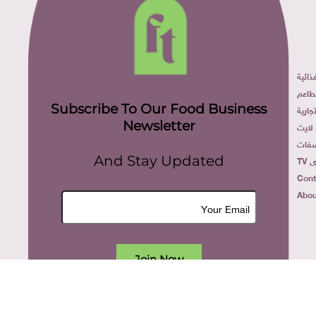
ائية
طاعم
Subscribe To Our Food Business
ارية
Newsletter
لايت
فات
TV
And Stay Updated
Cont
Abou
Join Now
All rights reserved. food today eg © 2022