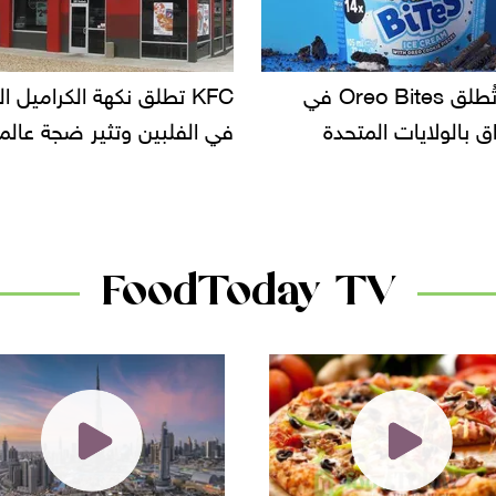
KF تطلق نكهة الكراميل المملح
دعوات للتحقيق في أسباب ت
لبين وتثير ضجة عالمية
سحب بعض ألبان الأطفال 
الأسواق.. وتساؤلات حول ت
دانون
FoodToday TV