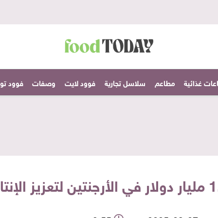
عات غذائية
مطاعم
سلاسل تجارية
فوود لايت
وصفات
فوود تودا