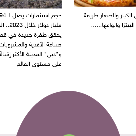
حجم استثمارات يصل لـ 94
"أمن القاهرة" يضبط مالك
مليار دولار خلال 2023.. الخليج
شركة مطاعم استولى على
 طفرة جديدة في قطاع
أموال المواطنين بزعم توظ
 الأغذية والمشروبات..
" المدينة الأكثر إقبالاً
مستوى العالم