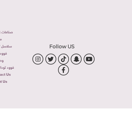
صناعات غذ
م
سلاسل تج
Follow US
فوود 
وص
فوود توداى 
act Us
t Us