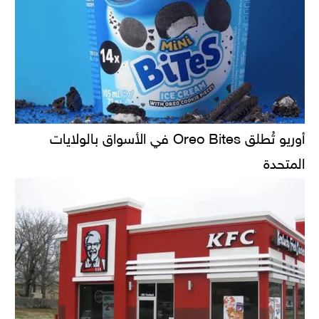
أوريو تُطلق Oreo Bites في الأسواق بالولايات
المتحدة