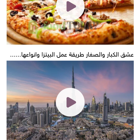
عشق الكبار والصغار طريقة عمل البيتزا وانواعها......