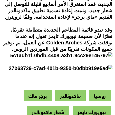
الجديد، فقد استغرق الأمر أسابيع قليلة للتوصل إلى
شعار جديد، وتمت إعادة تسمية تطبيق ماكدونالدز
القديم «ماي برجر» لإعادة استخدامه، وفقًا لرويترز.
وقد تبدو قائمة المطاعم الجديدة متطابقة تقريبًا،
نظرًا لأن صحيفة نيويورك تايمز تقول إنه عندما
توقفت شركة Golden Arches عن العمل، تم توفير
جميع المكونات تقريبًا من قبل الموردين الروس.
روسيا
ماكدونالدز
برجر ماك
نيويورك تايمز
شعار ماكدونالدز