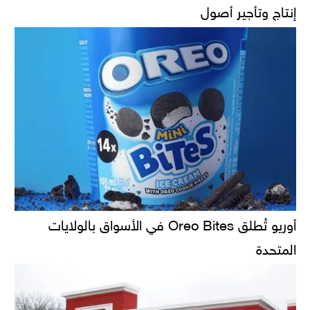
إنتاج وتأجير أصول
أوريو تُطلق Oreo Bites في الأسواق بالولايات
المتحدة