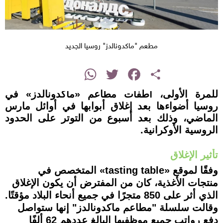
مطعم "ماكدونالدز" روسيا الجديد
instagram
WhatsApp
Twitter
Facebook
Share
للمرة الأولى، أطفأت مطاعم «ماكدونالدز» في
روسيا أضواءها بعد إغلاق أبوابها في أوائل مارس
الماضي، وذلك بعد أسبوع من التوتر على الحدود
الروسية الأوكرانية.
تأثير الإغلاق
وفقًا لموقع «tasting table» المتخصص في
منتجات الأغذية، كان من المفترض أن يكون الإغلاق
الذي أثر على 850 متجرًا في جميع أنحاء البلاد مؤقتًا.
وقالت سلسلة "مطاعم ماكدونالدز" إنها ستواصل
دفع رواتب جميع موظفيها البالغ عددهم 62 ألفًا