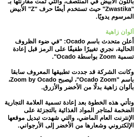
باللون الأبيض في المنتصف، والتي تمت مقارنتها بـ
"Zwastika" حيث تستخدم أيضًا حرف "Z" الأبيض
المرسوم يدويًا.
ألوان زاهية
أعلن متحدث باسم Ocado: "في ضوء الظروف
الحالية، نجري تغييرًا طفيفًا على الرمز قبل إعادة
تسمية Zoom بواسطة Ocado".
وكانت الشركة قد جددت تطبيقها المعروف سابقا
باسم "Ocado Zoom"، ليصبح Zoom by Ocado،
بألوان زاهية بدلًا من الأخضر والأزرق.
وتأتي هذه الخطوة بعد إعادة تسمية العلامة التجارية
الضخمة لمتاجر المواد الغذائية بالتجزئة على
الإنترنت العام الماضي، والتي شهدت تبديل موقعها
الإلكتروني وشعارها من الأخضر إلى الأرجواني.