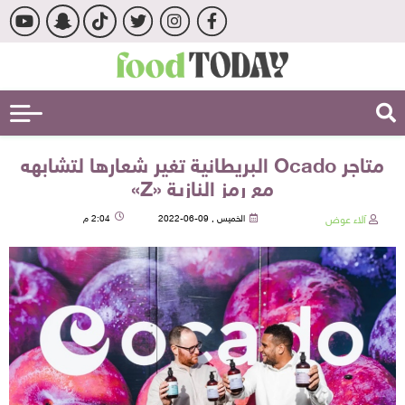
متاجر Ocado البريطانية تغير شعارها لتشابهه
مع رمز النازية «Z»
آلاء عوض
الخميس , 09-06-2022
2:04 م