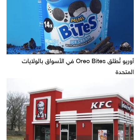
أوريو تُطلق Oreo Bites في الأسواق بالولايات
المتحدة