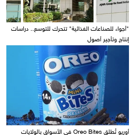
"أجواء للصناعات الغذائية" تتحرك للتوسع.. دراسات
إنتاج وتأجير أصول
أوريو تُطلق Oreo Bites في الأسواق بالولايات