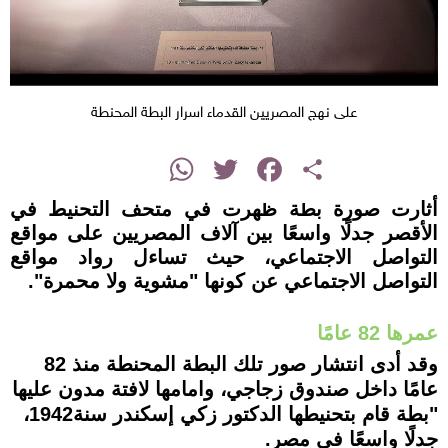
على نهج المصريين القدماء اسرار البطة المحنطة
instagram
WhatsApp
Twitter
Facebook
Share
أثارت صورة بطة ظهرت في متحف التحنيط في
الأقصر جدلًا واسعًا بين آلاف المصريين على مواقع
التواصل الاجتماعي، حيث تساءل رواد مواقع
التواصل الاجتماعي عن كونها "مشوية ولا محمرة".
عمرها 82 عامًا
وقد أدى انتشار صور تلك البطة المحنطة منذ 82
عامًا داخل صندوق زجاجي، وامامها لافتة مدون عليها
"بطة قام بتحنيطها الدكتور زكي إسكندر سنة1942،
جدلًا واسعًا في مصر.