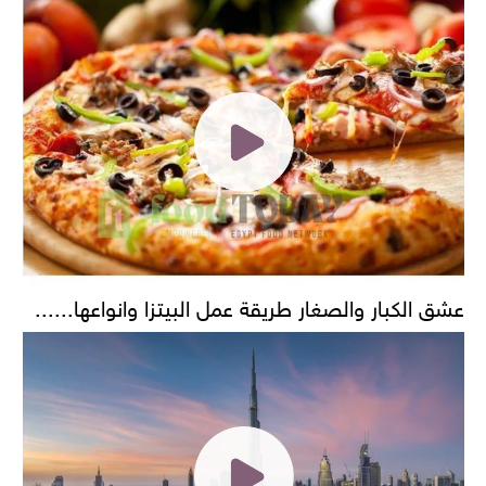
عشق الكبار والصغار طريقة عمل البيتزا وانواعها......