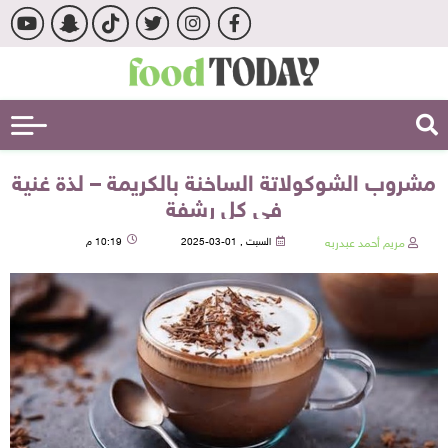
مشروب الشوكولاتة الساخنة بالكريمة – لذة غنية
في كل رشفة
مريم أحمد عبدربه
السبت , 01-03-2025
10:19 م