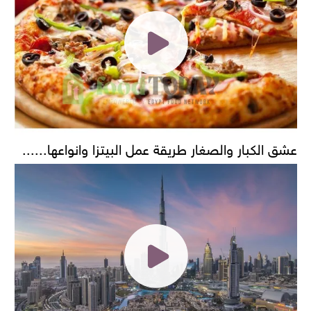
عشق الكبار والصغار طريقة عمل البيتزا وانواعها......