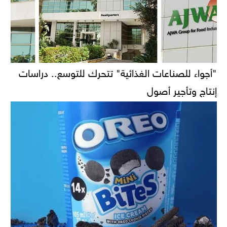
"أجواء للصناعات الغذائية" تتحرك للتوسع.. دراسات
إنتاج وتأجير أصول