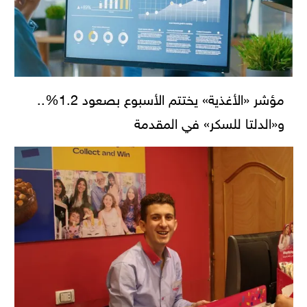
مؤشر «الأغذية» يختتم الأسبوع بصعود 1.2%..
و«الدلتا للسكر» في المقدمة