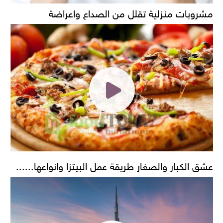
مشروبات منزلية تقلل من الصداع واعراضة
عشق الكبار والصغار طريقة عمل البيتزا وانواعها......