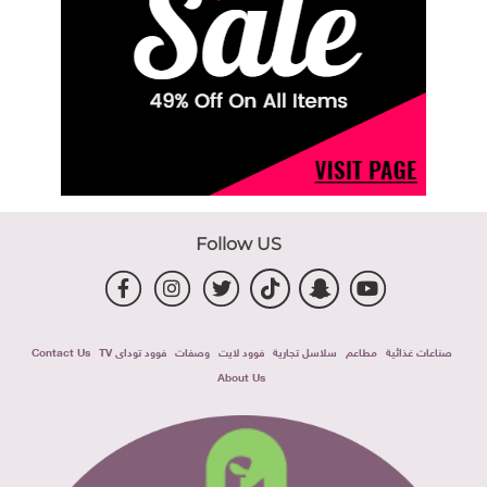
Follow US
صناعات غذائية
مطاعم
سلاسل تجارية
فوود لايت
وصفات
فوود توداى TV
Contact Us
About Us