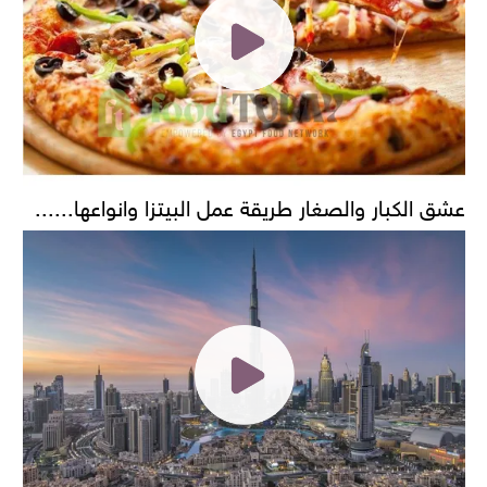
عشق الكبار والصغار طريقة عمل البيتزا وانواعها......