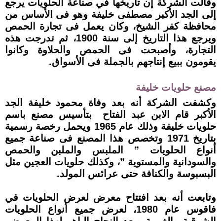
وقالت الشركة إن تاريخها في صناعة الحلويات يرجع
إلى الجد الأكبر مصطفى خليفة وهو فى الأساس من
محافظة كفر الشيخ، وكان يعمل فى تجارة الحمص
ويرجع هذا التاريخ إلى سنة 1900، ثم تدرجت هذه
التجارة، وأصبحت فى الحمص والحلاوة وكانوا
يقومون ببيع إنتاجهم بالجملة فى الأسواق.
مصنع حلويات خليفة
وكشفت الشركة أنه بعد وفاة محمود خليفة الجد
الأكبر قام الابن عبد الفتاح بتأسيس مصنع باسم
حلويات خليفة وذلك عام 1965 ويحمل رخصة رسمية
بتاريخ 1971 وتخصص هذا المصنع فى صناعة جميع
أنواع الحلويات ” الملبس والملبن والحمص
والسودانية والمستوية ”، وكذلك حلويات العجين مثل
البسبوسة والكنافة حتى عرائس المولد.
وتابعت أنه بعد افتتاح معرض لعرض الحلويات في
فاقوس عام 1980، لعرض جميع أنواع الحلويات
الشرقية والغربية وبعد النجاح الباهر لهذا المعرض،