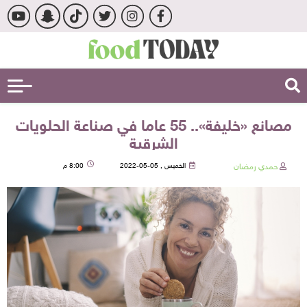
مصانع «خليفة».. 55 عاما في صناعة الحلويات
الشرقية
حمدي رمضان
الخميس , 05-05-2022
8:00 م