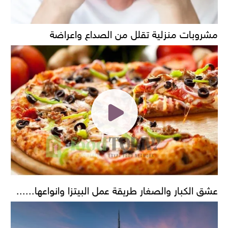
مشروبات منزلية تقلل من الصداع واعراضة
عشق الكبار والصغار طريقة عمل البيتزا وانواعها......