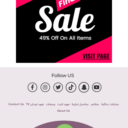
Follow US
صناعات غذائية
مطاعم
سلاسل تجارية
فوود لايت
وصفات
فوود توداى TV
Contact Us
About Us