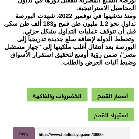
بورصة السلع المصرية لتفعيل دورها في تداول
المحاصيل الاستراتيجية.
ومنذ تدشينها في نوفمبر 2022، شهدت البورصة
تداول نحو 1.2 مليون طن قمح و183 ألف طن سكر،
قبل أن تتوقف عمليات التداول بشكل جزئي.
وتخطط الدولة لإضافة سلع جديدة تدريجياً إلى
البورصة بعد انتقال أغلب ملكيتها إلى "جهاز مستقبل
مصر"، ضمن رؤية أوسع لتحقيق استقرار الأسواق
وضبط آليات العرض والطلب.
أسعار القمح
الخضروات والفاكهة
استيراد القمح
Copy