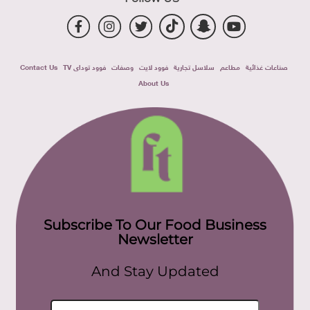
صناعات غذائية
مطاعم
سلاسل تجارية
فوود لايت
وصفات
فوود توداى TV
Contact Us
About Us
Subscribe To Our Food Business
Newsletter
And Stay Updated