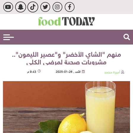
منهم "الشاي الأخضر" و"عصير الليمون"..
مشروبات صحية لمرضى الكلى
أميرة محمد
الأحد , 26-01-2025
9:43 م