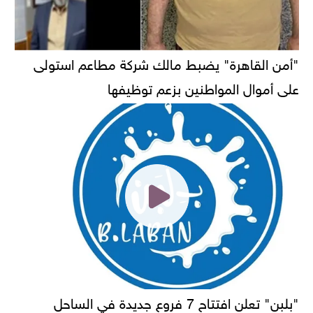
"أمن القاهرة" يضبط مالك شركة مطاعم استولى
على أموال المواطنين بزعم توظيفها
"بلبن" تعلن افتتاح 7 فروع جديدة في الساحل