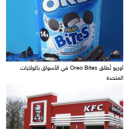
أوريو تُطلق Oreo Bites في الأسواق بالولايات
المتحدة