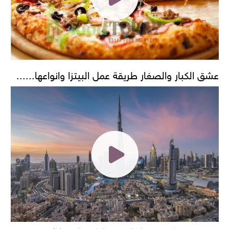
عشق الكبار والصغار طريقة عمل البيتزا وانواعها......