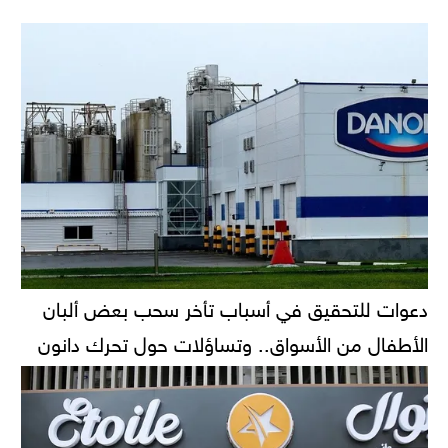
دعوات للتحقيق في أسباب تأخر سحب بعض ألبان
الأطفال من الأسواق.. وتساؤلات حول تحرك دانون