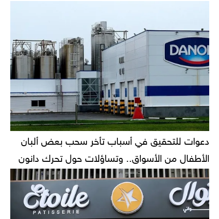
دعوات للتحقيق في أسباب تأخر سحب بعض ألبان
الأطفال من الأسواق.. وتساؤلات حول تحرك دانون