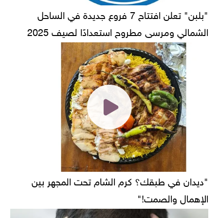
"بلبن" تعلن افتتاح 7 فروع جديدة في الساحل
الشمالي ومرسى مطروح استعدادًا لصيف 2025
"ديدان في طبقك؟ كرم الشام تحت المجهر بين
الإهمال والصمت!"