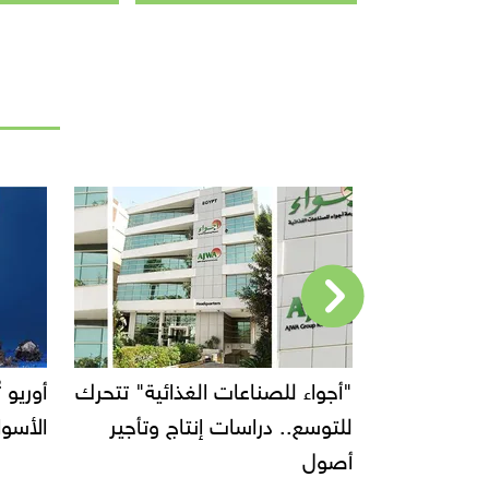
صناعات الغذائية" تتحرك
أوريو تُطلق Oreo Bites في
دراسات إنتاج وتأجير
الأسواق بالولايات المتحدة