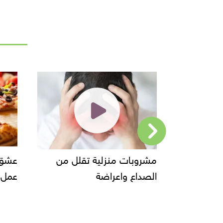
روبات منزلية تقلل من
عشق الكبار والصغار طر
صداع واعراضة
عمل البيتزا وانواعها......