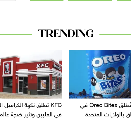
TRENDING
KFC تطلق نكهة الكراميل المملح
دعوات للتحقيق 
في الفلبين وتثير ضجة عالمية
سحب بعض ألبان
الأسواق.. وتسا