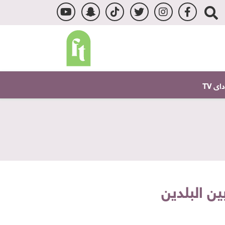
ى TV
بين البلدين