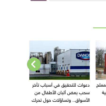
في أسباب تأخر
إحالة مالك محل إيتوال للمحاكمة
قف
 الأطفال من
الجنائية العاجلة
ؤلات حول تحرك
ال