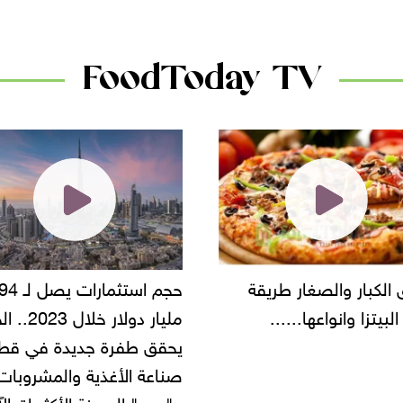
دانون
FoodToday TV
يقة
حجم استثمارات يصل لـ 94
"أمن الق
مليار دولار خلال 2023.. الخليج
شركة مط
يحقق طفرة جديدة في قطاع
أموال ال
صناعة الأغذية والمشروبات..
و"دبي" المدينة الأكثر إقبالاً