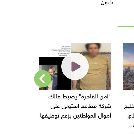
اهرة" يضبط مالك
"بلبن" تعلن افتتاح 7 فروع
اعم استولى على
جديدة في الساحل الشمالي
مواطنين بزعم توظيفها
ومرسى مطروح استعدادًا
لصيف 2025