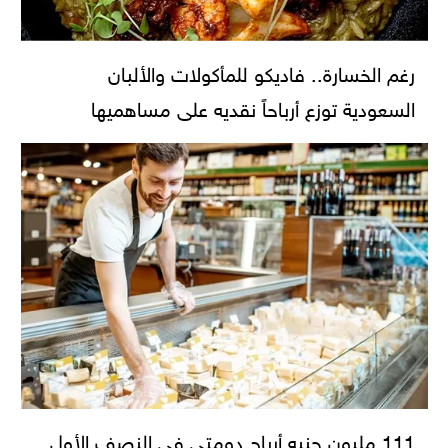
رغم الخسارة.. فاديكو للمأكولات والألبان
السعودية توزع أرباحاً نقديه على مساهميها
111 مليون جنيه أرباح دومتي في النصف الأول