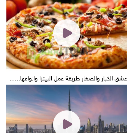
عشق الكبار والصغار طريقة عمل البيتزا وانواعها......