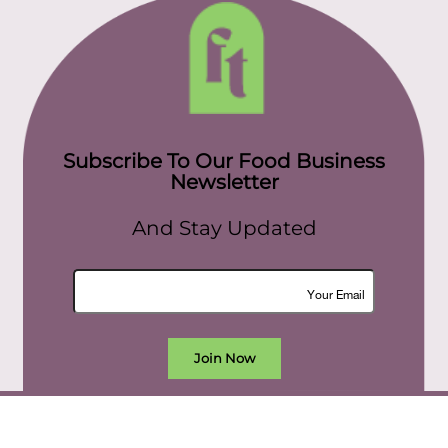
Subscribe To Our Food Business
Newsletter
And Stay Updated
Join Now
All rights reserved. food today eg © 2022