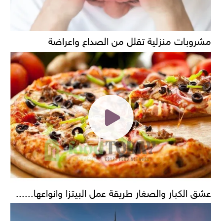
مشروبات منزلية تقلل من الصداع واعراضة
عشق الكبار والصغار طريقة عمل البيتزا وانواعها......