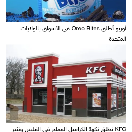
أوريو تُطلق Oreo Bites في الأسواق بالولايات
المتحدة
KFC تطلق نكهة الكراميل المملح في الفلبين وتثير