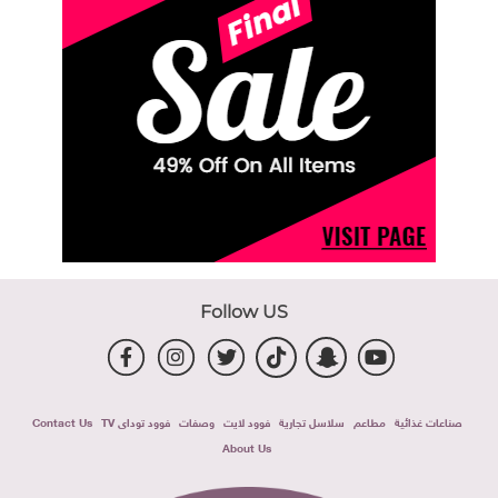
Follow US
صناعات غذائية
مطاعم
سلاسل تجارية
فوود لايت
وصفات
فوود توداى TV
Contact Us
About Us