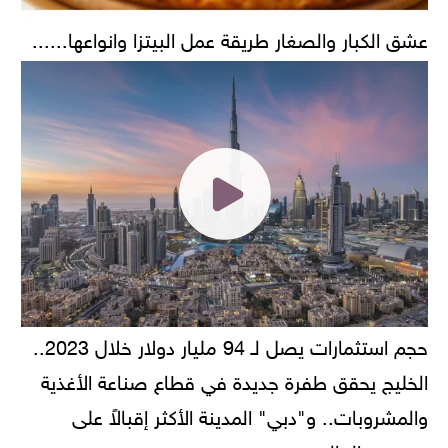
عشق الكبار والصغار طريقة عمل البيتزا وانواعها......
حجم استثمارات يصل لـ 94 مليار دولار خلال 2023..
الخليج يحقق طفرة جديدة في قطاع صناعة الأغذية
والمشروبات.. و"دبي" المدينة الأكثر إقبالاً على