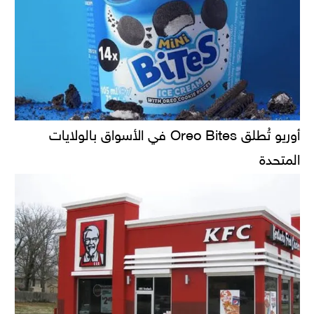
أوريو تُطلق Oreo Bites في الأسواق بالولايات
المتحدة