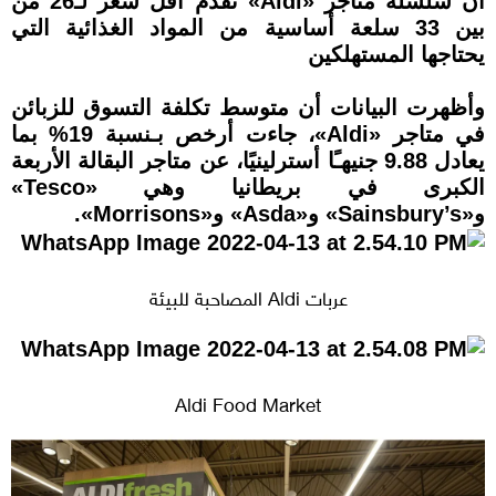
أن سلسلة متاجر «Aldi» تقدم أقل سعر لـ26 من
بين 33 سلعة أساسية من المواد الغذائية التي
يحتاجها المستهلكين
وأظهرت البيانات أن متوسط تكلفة التسوق للزبائن
في متاجر «Aldi»، جاءت أرخص بـنسبة 19% بما
يعادل 9.88 جنيهـًا أسترلينيًا، عن متاجر البقالة الأربعة
الكبرى في بريطانيا وهي «Tesco»
و«Sainsbury’s» و«Asda» و«Morrisons».
عربات Aldi المصاحبة للبيئة
Aldi Food Market