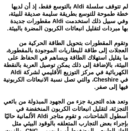
لم تتوقف سلسلة Aldi بالتوسع فقط، إذ أن لديها
خطة طموحة للتوسع بطريقة سليمة صديقة للبيئة،
وفي سبيل ذلك استخدمت Aldi مقطورات جديدة
بها مبردات لتقليل انبعاثات الكربون المضرة بالبيئة.
وتقوم المقطورات بتحويل الطاقة الحركية من
العجلات إلى طاقة للبطاريات الموجودة بالمقطورة،
ما يقليل استهلاك الطاقة ويساهم في الحفاظ على
البيئة، بالإضافة إلى ذلك يمكن توصيل العربة بالنقطة
الكهربائية في مركز التوزيع الأقليمي لشركة Aldi
في Cheshire، والتي تصل نسبة الانبعاثات الكربونية
فيها إلى صفر.
وتعد هذه التجربة جزء من الجهود المبذولة من بائعي
التجزئة، لتقليل انبعاثات الكربون المنخفضة في
أسطول الشاحنات، و تقوم متاجر Aldi الألمانية حاليًا
بإجراء بعض التجارب المتعلقه بالوقود البيئي مثل
الغاز الطبيعي المضغوط أو ما يسمى CNG، والزيت