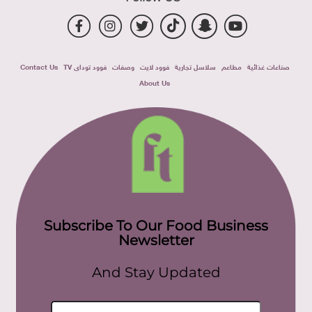
صناعات غذائية
مطاعم
سلاسل تجارية
فوود لايت
وصفات
فوود توداى TV
Contact Us
About Us
Subscribe To Our Food Business
Newsletter
And Stay Updated