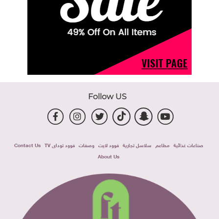
Follow US
صناعات غذائية
مطاعم
سلاسل تجارية
فوود لايت
وصفات
فوود توداى TV
Contact Us
About Us