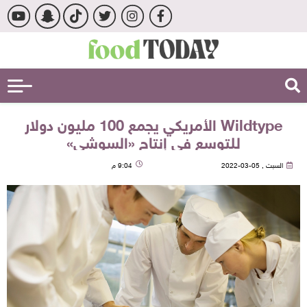
Wildtype الأمريكي يجمع 100 مليون دولار
للتوسع في إنتاج «السوشي»
السبت , 05-03-2022
9:04 م