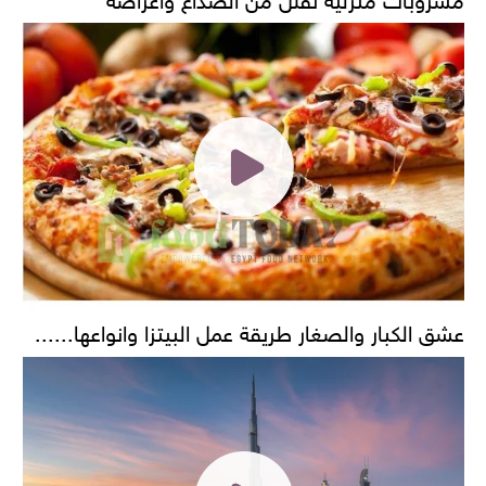
عشق الكبار والصغار طريقة عمل البيتزا وانواعها......