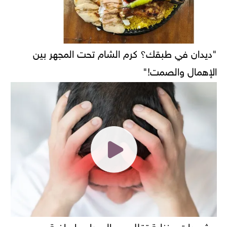
"ديدان في طبقك؟ كرم الشام تحت المجهر بين
الإهمال والصمت!"
مشروبات منزلية تقلل من الصداع واعراضة