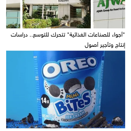
"أجواء للصناعات الغذائية" تتحرك للتوسع.. دراسات
إنتاج وتأجير أصول