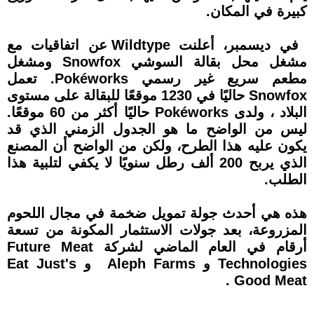
كبيرة في المكان.
في ديسمبر، أعلنت Wildtype عن اتفاقيات مع
مشغل محل بقالة السوشي Snowfox ومشغل
مطعم سريع غير رسمي Pokéworks. تعمل
Snowfox حاليًا في 1230 موقعًا للبقالة على مستوى
البلاد ، ولدى Pokéworks حاليًا أكثر من 60 موقعًا.
ليس من الواضح ما هو الجدول الزمني الذي قد
يكون عليه هذا الطرح، ولكن من الواضح أن المصنع
الذي يربح 200 ألف رطل سنويًا لا يكفي لتلبية هذا
الطلب.
هذه هي أحدث جولة تمويل ضخمة في مجال اللحوم
المزروعة، بعد جولات الاستثمار المكونة من تسعة
أرقام في العام الماضي لشركة Future Meat
Technologies و Aleph Farms و Eat Just's
Good Meat .