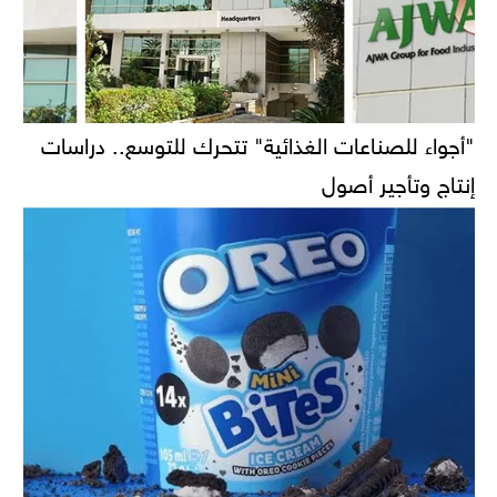
"أجواء للصناعات الغذائية" تتحرك للتوسع.. دراسات
إنتاج وتأجير أصول