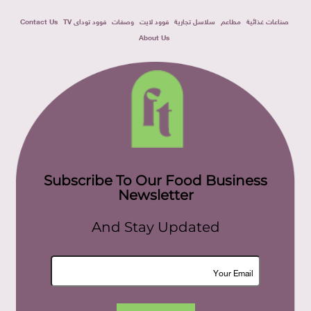
صناعات غذائية
مطاعم
سلاسل تجارية
فوود لايت
وصفات
فوود توداى TV
Contact Us
About Us
Subscribe To Our Food Business
Newsletter
And Stay Updated