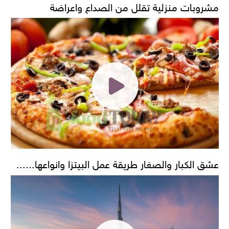
مشروبات منزلية تقلل من الصداع واعراضة
عشق الكبار والصغار طريقة عمل البيتزا وانواعها......