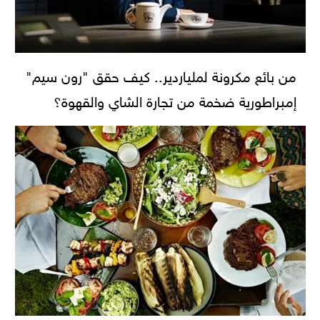
من بائع مكرونة لملياردير.. كيف حقق "رون سيم"
إمبراطورية ضخمة من تجارة الشاي والقهوة؟