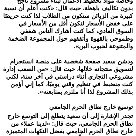
وخاصة مواد تخطيط الأعمال لبناء مشروع ناجح
بدون تكاليف باهظة، حيث قال: «كنت أعلم أن نسبة
كبيرة من الزبائن ستكون من الطلاب لذا كنت حريصًا
على خفض الأسعار لتكون أقل من الأسعار في
السوق العادي، كما كنت أشارك الناس شغفي
وطموحي بالقهوة وأثقفهم حول المجموعة الضخمة
والمتنوعة لحبوب البن».
ودشن سعيد صفحة شخصية على منصة انستجرام
لتسويق منتجاته خلالها، حيث قال: «من الصعب إدارة
مشروعي التجاري أثناء دراستي في آخر سنة، لكني
كنت منضبط في تنظيم وقتي يوميًا، كما إني أؤمن
بذلك المشروع لذا أنا ملتزم بمتابعته».
توسيع خارج نطاق الحرم الجامعي
تجدر الإشارة إلى أن سعيد يتطلع إلى التوسع خارج
نطاق الحرم الجامعي، حيث قال: «لدينا عملاء من
خارج نطاق الحرم الجامعي بفضل النكهات المتميزة