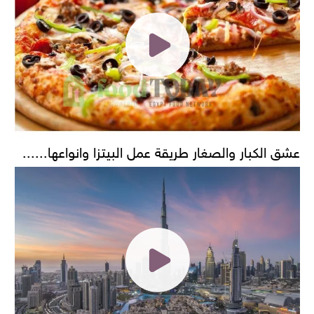
عشق الكبار والصغار طريقة عمل البيتزا وانواعها......