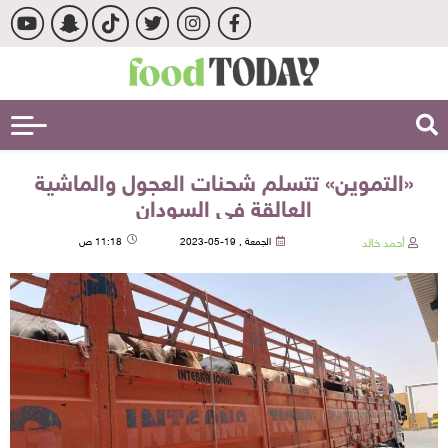
«التموين» تتسلم شحنات العجول والماشية
العالقة في السودان
أحمد خالد
الجمعة , 19-05-2023
11:18 ص