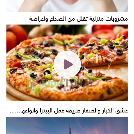
مشروبات منزلية تقلل من الصداع واعراضة
عشق الكبار والصغار طريقة عمل البيتزا وانواعها......