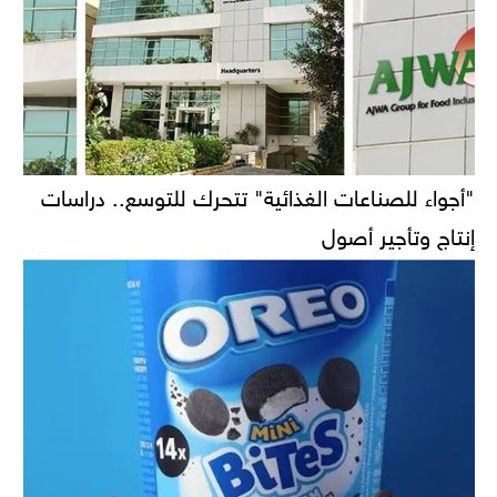
"أجواء للصناعات الغذائية" تتحرك للتوسع.. دراسات
إنتاج وتأجير أصول