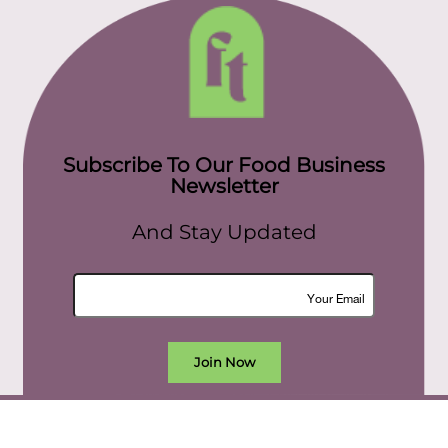
Subscribe To Our Food Business
Newsletter
And Stay Updated
Join Now
All rights reserved. food today eg © 2022