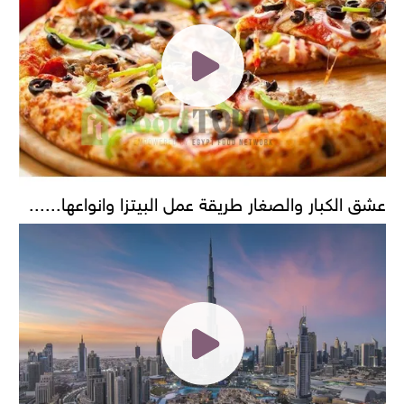
عشق الكبار والصغار طريقة عمل البيتزا وانواعها......