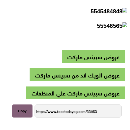
عروض سبينس ماركت
عروض الويك اند من سبينس ماركت
عروض سبينس ماركت علي المنظفات
Copy