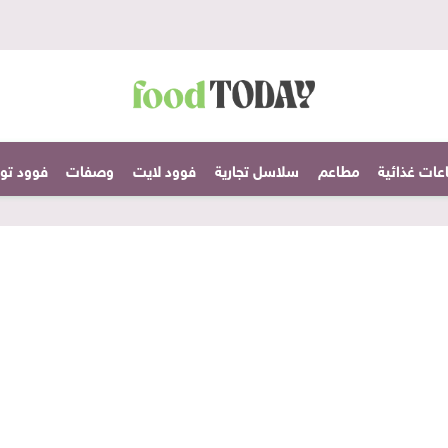
عات غذائية
مطاعم
سلاسل تجارية
فوود لايت
وصفات
فوود تودا