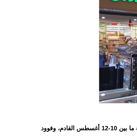
تطرح سلسلة محلات "لولو ماركت" عن طرحها لتخفيضات على المانجا بأنواعها، وذلك في الفترة ما بين 10-12 أغسطس القادم، وفوود