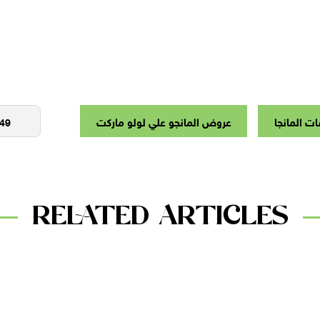
ت المانجا
عروض المانجو علي لولو ماركت
RELATED ARTICLES