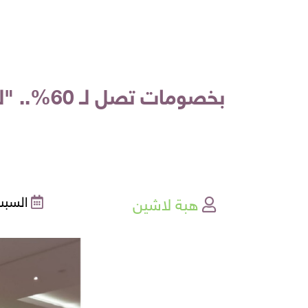
هبة لاشين
السبت , 12-