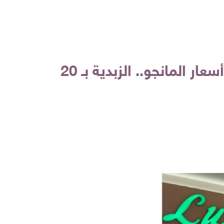
بخصومات تصل لـ 60%.. "لولو ماركت" يطرح عروض مميزة على أسعار المانجو.. الزبدية بـ 20