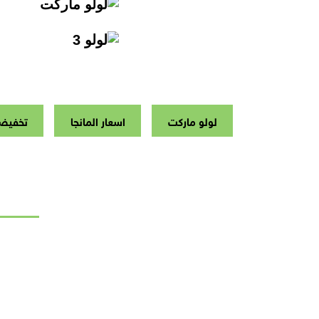
لولو ماركت
اسعار المانجا
تخفيضا