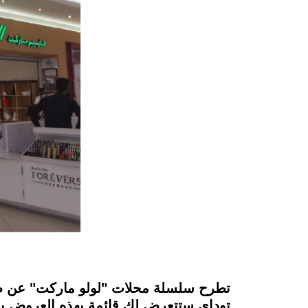
instagram
توداي ستتعرض لك قائمة بهذه العروض با