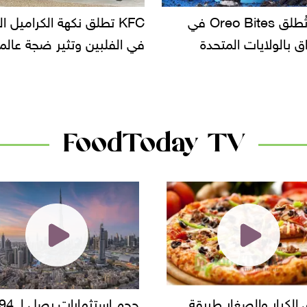
KF تطلق نكهة الكراميل المملح
دعوات للتحقيق في أسباب ت
لبين وتثير ضجة عالمية
سحب بعض ألبان الأطفال 
الأسواق.. وتساؤلات حول ت
دانون
FoodToday TV
حجم استثمارات يصل لـ 94
"أمن القاهرة" يضبط مالك