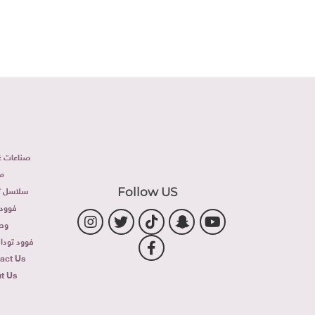
صناعات غذ
م
سلاسل تج
Follow US
فوود 
وص
فوود توداى 
act Us
t Us