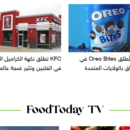
KF تطلق نكهة الكراميل المملح
دعوات للتحقيق في أسباب ت
لبين وتثير ضجة عالمية
سحب بعض ألبان الأطفال 
الأسواق.. وتساؤلات حول ت
دانون
FoodToday TV