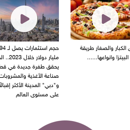
حجم استثمارات يصل لـ 94
"أمن القاهرة" يضبط مالك
مليار دولار خلال 2023.. الخليج
شركة مطاعم استولى على
 طفرة جديدة في قطاع
أموال المواطنين بزعم توظ
 الأغذية والمشروبات..
" المدينة الأكثر إقبالاً
مستوى العالم