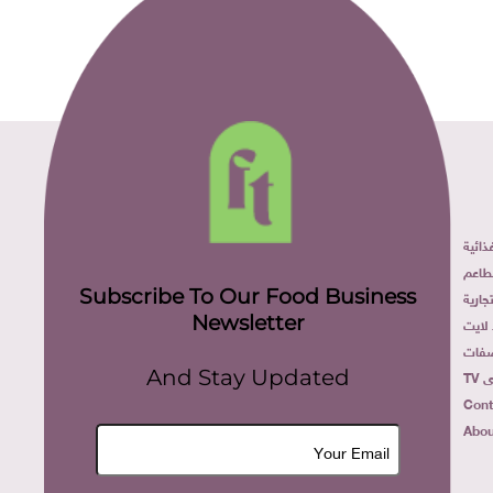
ائية
طاعم
Subscribe To Our Food Business
ارية
Newsletter
لايت
فات
TV
And Stay Updated
Cont
Abou