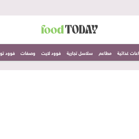
عات غذائية
مطاعم
سلاسل تجارية
فوود لايت
وصفات
فوود تودا