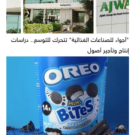
"أجواء للصناعات الغذائية" تتحرك للتوسع.. دراسات
إنتاج وتأجير أصول