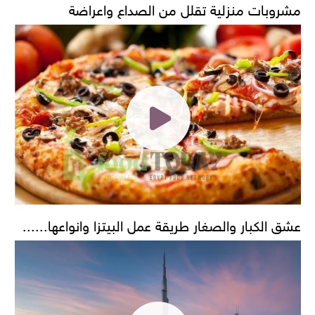
مشروبات منزلية تقلل من الصداع واعراضة
عشق الكبار والصغار طريقة عمل البيتزا وانواعها......