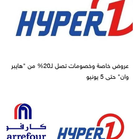
عروض خاصة وخصومات تصل لـ20% من "هايبر
وان" حتى 5 يونيو