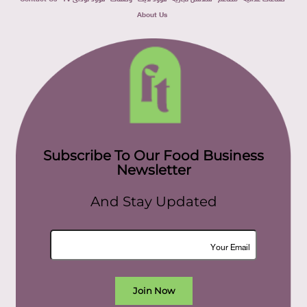
About Us
Subscribe To Our Food Business
Newsletter
And Stay Updated
Join Now