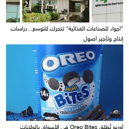
"أجواء للصناعات الغذائية" تتحرك للتوسع.. دراسات
إنتاج وتأجير أصول
أوريو تُطلق Oreo Bites في الأسواق بالولايات