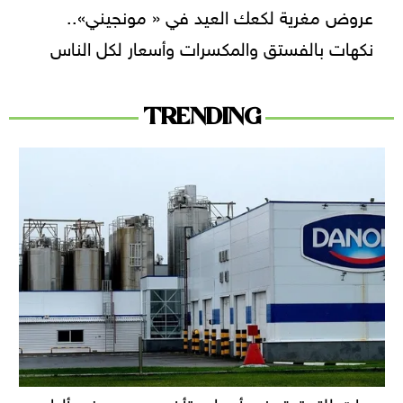
عروض مغرية لكعك العيد في « مونجيني»..
نكهات بالفستق والمكسرات وأسعار لكل الناس
TRENDING
دعوات للتحقيق في أسباب تأخر سحب بعض ألبان