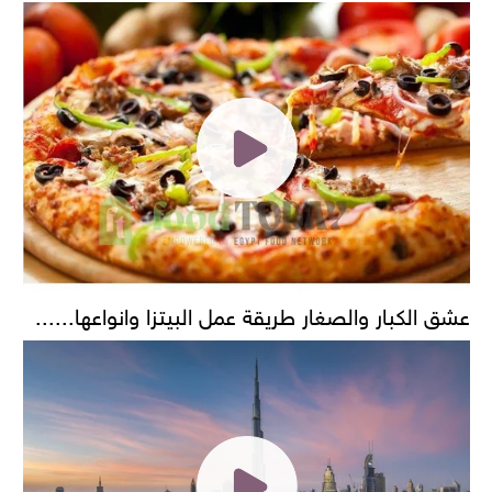
عشق الكبار والصغار طريقة عمل البيتزا وانواعها......