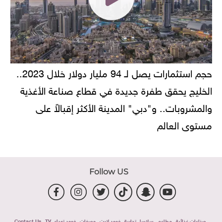
حجم استثمارات يصل لـ 94 مليار دولار خلال 2023..
الخليج يحقق طفرة جديدة في قطاع صناعة الأغذية
والمشروبات.. و"دبي" المدينة الأكثر إقبالاً على
مستوى العالم
Follow US
صناعات غذائية
مطاعم
سلاسل تجارية
فوود لايت
وصفات
فوود توداى TV
Contact Us