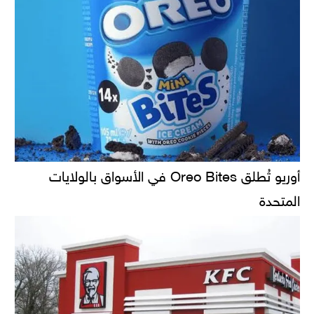
أوريو تُطلق Oreo Bites في الأسواق بالولايات
المتحدة