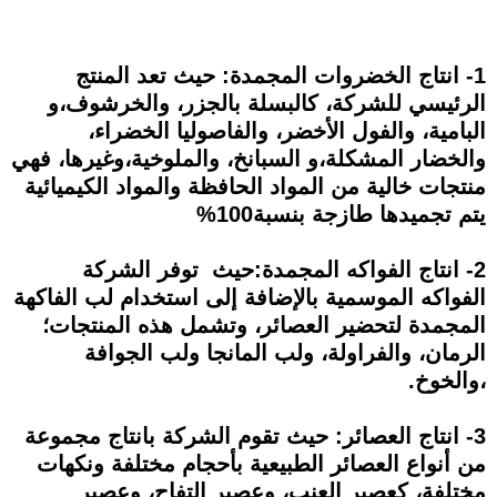
1- انتاج الخضروات المجمدة: حيث تعد المنتج
الرئيسي للشركة، كالبسلة بالجزر، والخرشوف،و
البامية، والفول الأخضر، والفاصوليا الخضراء،
والخضار المشكلة،و السبانخ، والملوخية،وغيرها، فهي
منتجات خالية من المواد الحافظة والمواد الكيميائية
يتم تجميدها طازجة بنسبة100%
2- انتاج الفواكه المجمدة:حيث توفر الشركة
الفواكه الموسمية بالإضافة إلى استخدام لب الفاكهة
المجمدة لتحضير العصائر، وتشمل هذه المنتجات؛
الرمان، والفراولة، ولب المانجا ولب الجوافة
،والخوخ.
3- انتاج العصائر: حيث تقوم الشركة بانتاج مجموعة
من أنواع العصائر الطبيعية بأحجام مختلفة ونكهات
مختلفة، كعصير العنب، وعصير التفاح، وعصير