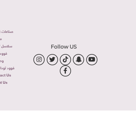
صناعات غذ
م
سلاسل تج
Follow US
فوود 
وص
فوود توداى 
act Us
t Us