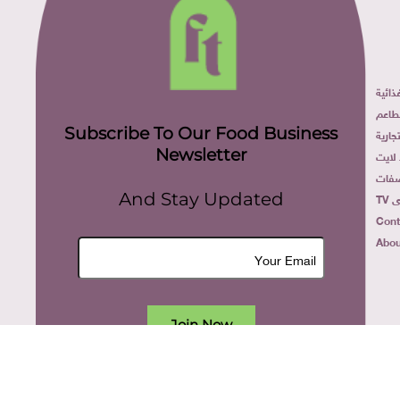
ائية
طاعم
Subscribe To Our Food Business
ارية
Newsletter
لايت
فات
TV
And Stay Updated
Cont
Abou
Join Now
All rights reserved. food today eg © 2022