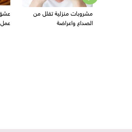
منزلية تقلل من
عشق الكبار والصغار طريقة
عراضة
عمل البيتزا وانواعها......