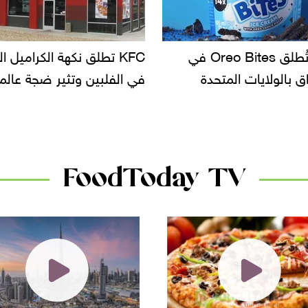
KFC تطلق نكهة الكراميل المملح
دعوات للتحقيق في أ
في الفلبين وتثير ضجة عالمية
سحب بعض ألبان الأ
الأسواق.. وتساؤلات
دانون
FoodToday TV