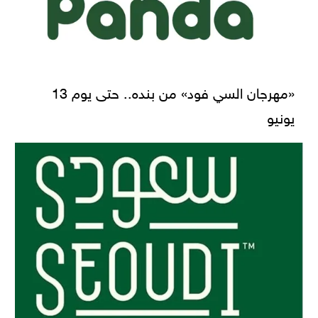
«مهرجان السي فود» من بنده.. حتى يوم 13
يونيو