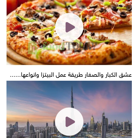
عشق الكبار والصغار طريقة عمل البيتزا وانواعها......