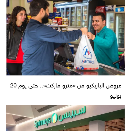
عروض الباربكيو من «مترو ماركت».. حتى يوم 20
يونيو