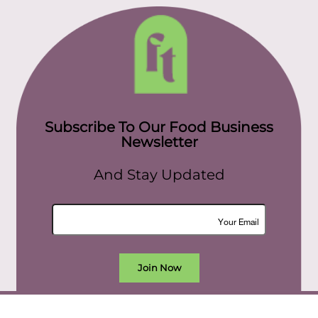
Subscribe To Our Food Business
Newsletter
And Stay Updated
Join Now
All rights reserved. food today eg © 2022