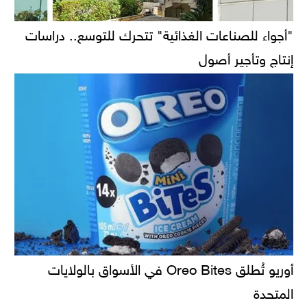
"أجواء للصناعات الغذائية" تتحرك للتوسع.. دراسات
إنتاج وتأجير أصول
أوريو تُطلق Oreo Bites في الأسواق بالولايات
المتحدة