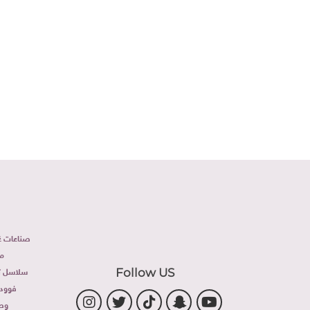
صناعات غذ
م
سلاسل تج
Follow US
فوود 
وص