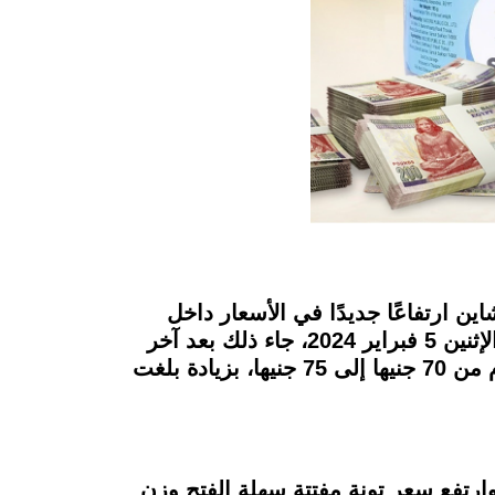
ن ارتفاعًا جديدًا في الأسعار داخل
المحال التجارية، إذ أقرت شركة منصور المصنعة لـ "صن شاين" زيادات جديدة اعتبارًا من اليوم الإثنين 5 فبراير 2024، جاء ذلك بعد آخر
زيادة اعلنتها الشركة في 27 يناير الماضي، ليرتفع بذلك سعر عبوة تونة صن شاين وزن 200 جرام من 70 جنيها إلى 75 جنيها، بزيادة بلغت
لى 70 جنيهًا عادية أو دايت أو حار، وارتفع سعر تونة مفتتة سهلة الفتح وزن