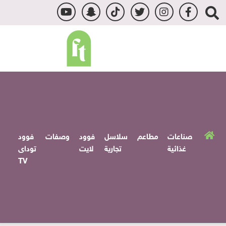
صناعات
مطاعم
سلاسل
فوود
وصفات
فوود
غذائية
تجارية
لايت
توداى
TV