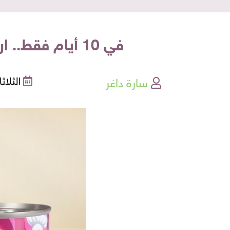
في 10 أيام فقط.. ارتفاع أسعار تونة "صن شاين" في الأسواق مرتين متتاليتين
سارة داغر
الثلاثاء , 06