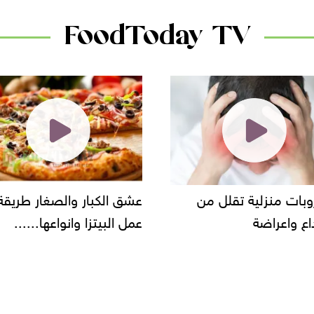
FoodToday TV
لية تقلل من
عشق الكبار والصغار طريقة
ضة
عمل البيتزا وانواعها......