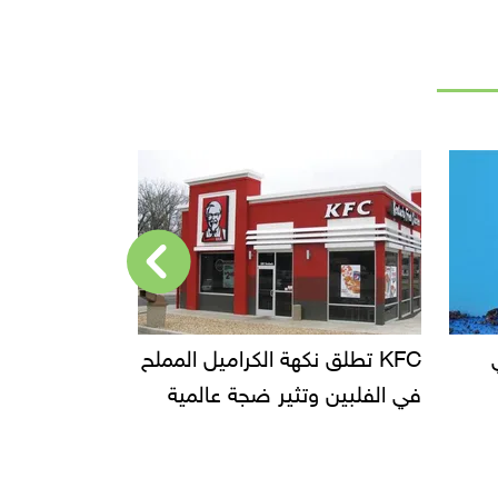
KFC تطلق نكهة الكراميل المملح
دعوات للتحقيق في أسباب 
فلبين وتثير ضجة عالمية
سحب بعض ألبان الأطفال
الأسواق.. وتساؤلات حول 
دانون