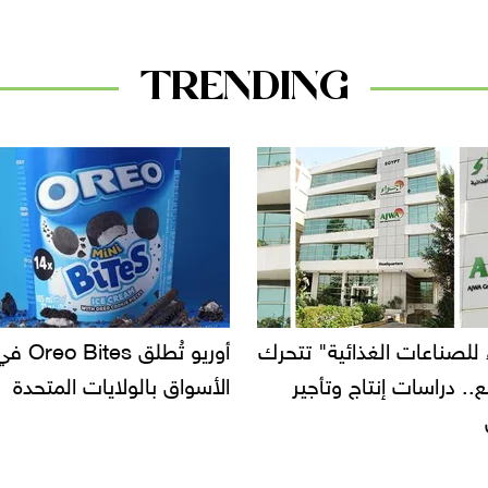
TRENDING
غذائية" تتحرك
أوريو تُطلق Oreo Bites في
اج وتأجير
الأسواق بالولايات المتحدة
في ال