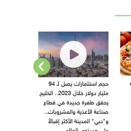
حجم استثمارات يصل لـ 94
"أمن القاهرة" يضب
مليار دولار خلال 2023.. الخليج
شركة مطاعم استول
يحقق طفرة جديدة في قطاع
أموال المواطنين بزع
صناعة الأغذية والمشروبات..
و"دبي" المدينة الأكثر إقبالاً
على مستوى العالم