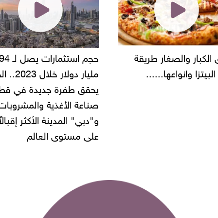
حجم استثمارات يصل لـ 94
"أمن القاهرة" يضبط مالك
مليار دولار خلال 2023.. الخليج
شركة مطاعم استولى على
 طفرة جديدة في قطاع
أموال المواطنين بزعم توظ
 الأغذية والمشروبات..
" المدينة الأكثر إقبالاً
مستوى العالم