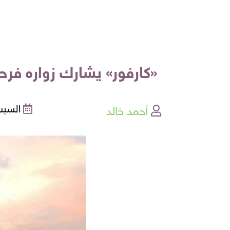
«كارفور» يشارك زواره فرح
أحمد خالد
السبت , 22-