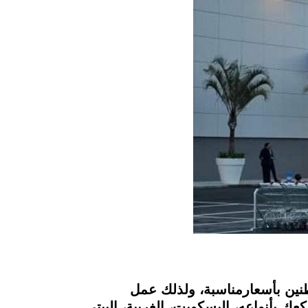
نين بأسعارمناسبة، ولذلك عمل
ك بأنواعه، البسكويت، الغريبة، البيتي