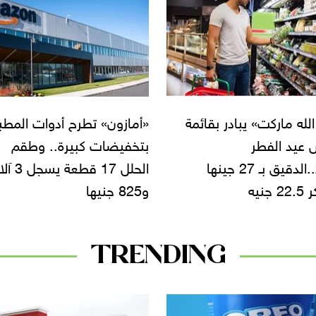
ون» تطرح أدوات المطبخ
«كارفور» يطرح عروضا مميز
ضات كبيرة.. وطقم
في أسعار السمن والزيت..
الحلل 17 قطعة يسجل 3 آلاف
العبوة بـ 42 جنيها
TRENDING