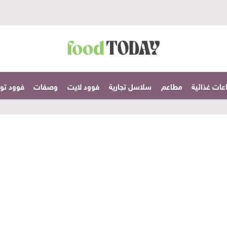
عات غذائية
مطاعم
سلاسل تجارية
فوود لايت
وصفات
فوود تودا