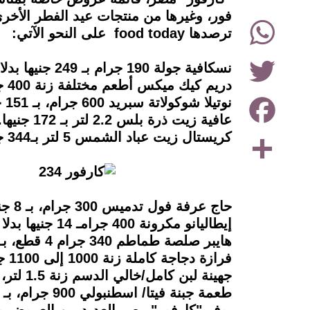
فور، وغيرها من منتجات عيد الفطر الأخ
WhatsApp
ترصدها food today على النحو الآتي:
Twitter
نسكافية جولة 190 جرام بـ 249 جنيها بدلا من 280 جنيها بخصم يصل لـ 10 %.
دريم كيك ميكس أطعم مختلفة زنة 400 جرام، بـ 33 جنيها.
Facebook
نوتيلا شوكولاتة سبريد 600 جرام، بـ 151 جنيها.
عافية زيت ذرة بلس 2.2 لتر بـ 172 جنيها.
Share
كريستال زيت عباد الشمس 5 لتر بـ344 جنيها.
حاج عرفة فول تدميس 300 جرام، بـ 8 جنيهات بدلا من 12 جنيها بخصم يصل 33 %.
إيطاليانو مكرونة 400 جرامـ 14 جنيها بدلا من 17 جنيها بخصم يصل لـ 17%.
هايبر صلصة طماطم 340 جرام 4 قطع، بـ80 جنيها بدلا من 90 جنيها، خصم يصل لـ11 %.
فرازة دجاجة كاملة زنة 1000 إلى 1100 جرام بـ 120 جنيها بدلا من 145 جنيها بخصومات تصل إلى 17 %.
جهينة لبن كامل/خالي الدسم زنة 1.5 لتر، بـ 36 جنيها بدلا من 42 جنيها بخصم يصل لـ 14 %.
طعمة جبنة فيتا/ اسطنبولي 900 جرام، بـ 72 جنيها بدلا من من 89 جنيها بخصم يصل لـ19 %.
يوفر "كارفور" مصر العديد من العروض وا