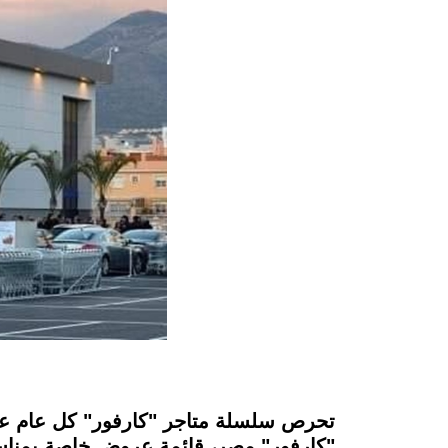
instagram
تحرص سلسلة متاجر "كارفور" كل عام على
"كارفور" مصر، قائمة عروض خاصة بمناسبة 