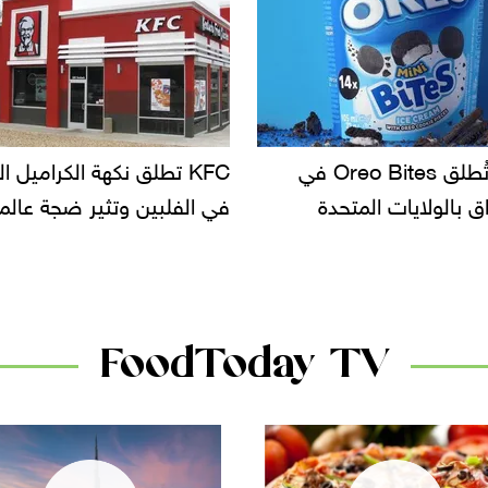
KF تطلق نكهة الكراميل المملح
دعوات للتحقيق في أسباب ت
لبين وتثير ضجة عالمية
سحب بعض ألبان الأطفال 
الأسواق.. وتساؤلات حول ت
دانون
FoodToday TV