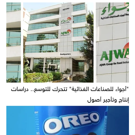
"أجواء للصناعات الغذائية" تتحرك للتوسع.. دراسات
إنتاج وتأجير أصول