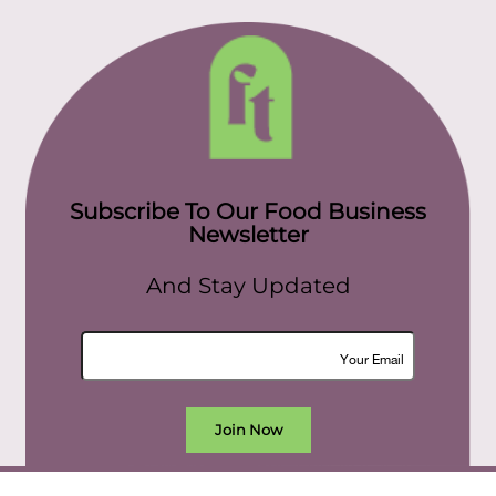
Subscribe To Our Food Business
Newsletter
And Stay Updated
Join Now