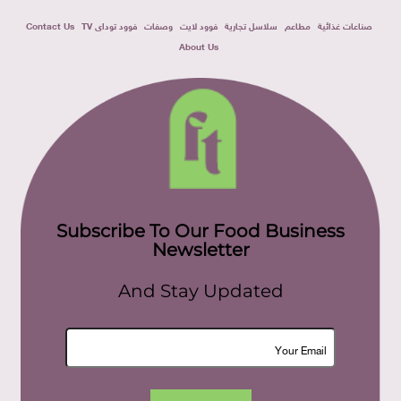
صناعات غذائية
مطاعم
سلاسل تجارية
فوود لايت
وصفات
فوود توداى TV
Contact Us
About Us
Subscribe To Our Food Business
Newsletter
And Stay Updated