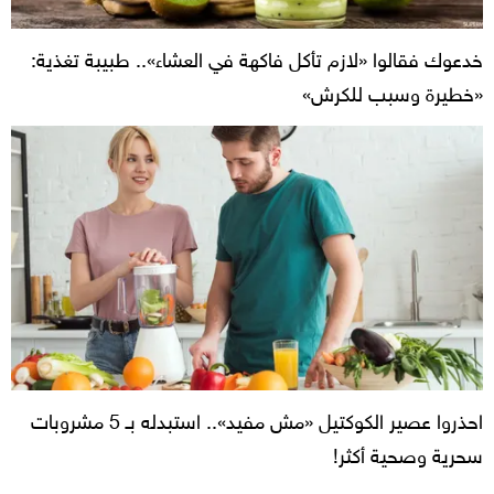
خدعوك فقالوا «لازم تأكل فاكهة في العشاء».. طبيبة تغذية:
«خطيرة وسبب للكرش»
احذروا عصير الكوكتيل «مش مفيد».. استبدله بـ 5 مشروبات
سحرية وصحية أكثر!