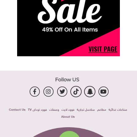
Follow US
صناعات غذائية
مطاعم
سلاسل تجارية
فوود لايت
وصفات
فوود توداى TV
Contact Us
About Us