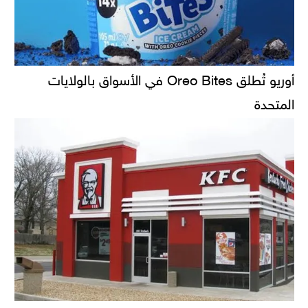
أوريو تُطلق Oreo Bites في الأسواق بالولايات
المتحدة