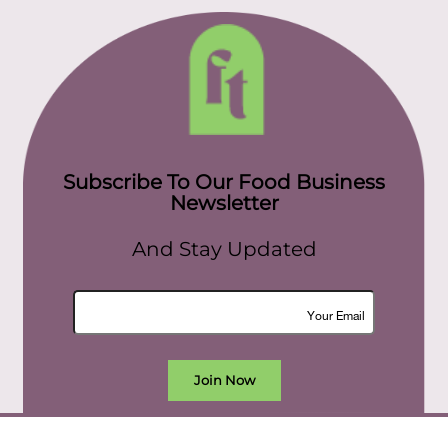
Subscribe To Our Food Business
Newsletter
And Stay Updated
Join Now
All rights reserved. food today eg © 2022