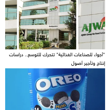
"أجواء للصناعات الغذائية" تتحرك للتوسع.. دراسات
إنتاج وتأجير أصول