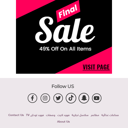
Follow US
صناعات غذائية
مطاعم
سلاسل تجارية
فوود لايت
وصفات
فوود توداى TV
Contact Us
About Us