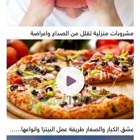
مشروبات منزلية تقلل من الصداع واعراضة
عشق الكبار والصغار طريقة عمل البيتزا وانواعها......